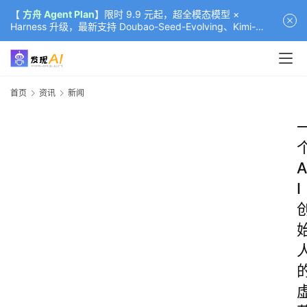
【
方舟 Agent Plan
】限时 9.9 元起，超全模态模型 ×
Harness 升级，最新支持 Doubao-Seed-Evolving、Kimi-
K3（部分）、GLM-5.2
首页
资讯
新闻
A
I