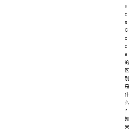
u
d
e 
C
o
d
e 
果