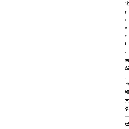
化
p
i
v
o
t