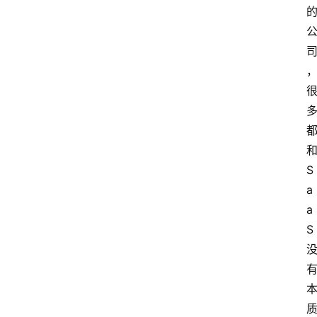
首
页
和
资
S
讯
a
a
S 
A
i
快
讯