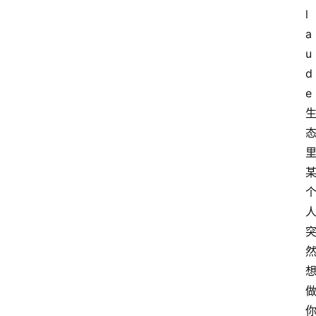
l
a
u
d
e 