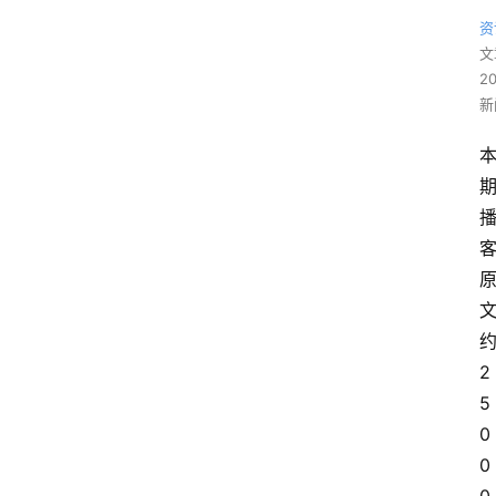
资
文
2
新
约
2
5
0
0