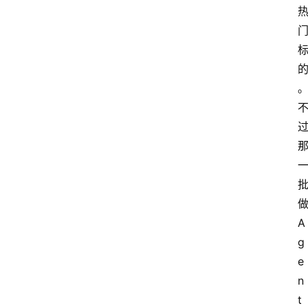
做
A
g
e
n
t 