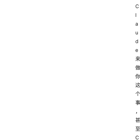
C
l
a
u
d
e 
至
C