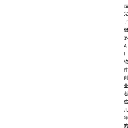
多
A
I 