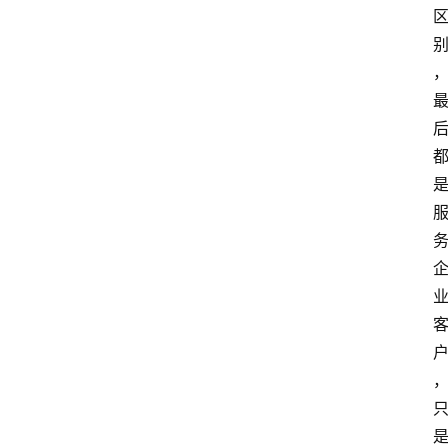
专
题
登录
注册
提
示
词
A
i
工
具
箱
联