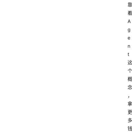
系
我
着
们
A
g
e
n
t 