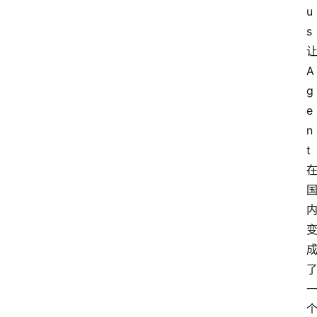
u
s 
让
A
g
e
n
t 