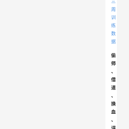
偷
师
、
借
道
、
换
血
、
误