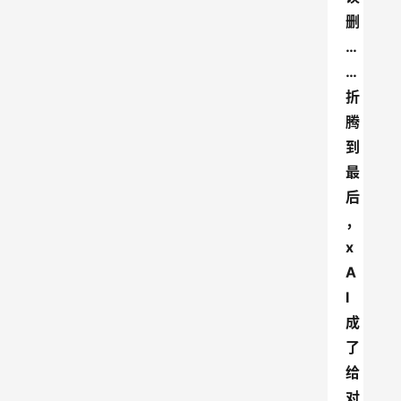
删
…
…
折
腾
到
最
后
，
x
A
I
成
了
给
对