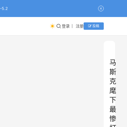
5.2
登录
注册
投稿
马
斯
克
麾
下
最
惨