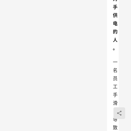
手
供
电
的
人
。
一
名
员
工
手
滑
，
导
致