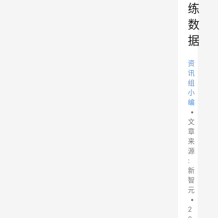
练
数
据
资
讯
组
小
编
•
文
章
来
源
:
新
智
元
•
2