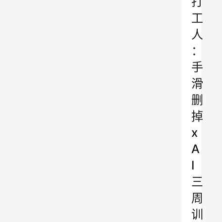
打
工
人
：
手
滑
删
掉
x
A
I
三
周
训