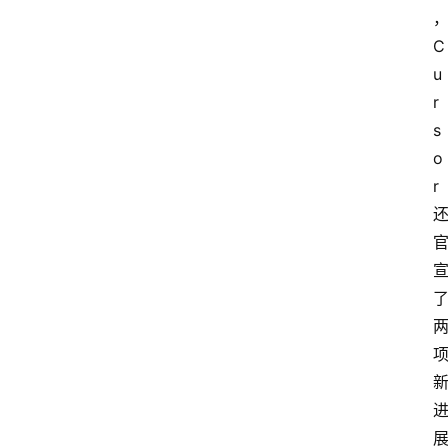
C
u
r
s
o
r