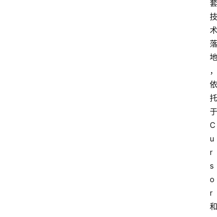
C
u
r
s
o
r