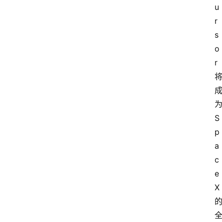
u
r
s
o
r
S
p
a
c
e
X