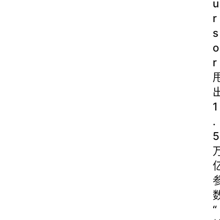
u
r
s
o
r
1
.
5
“