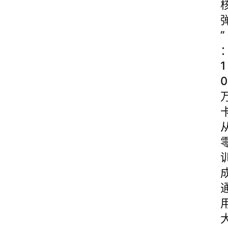
”
1
0