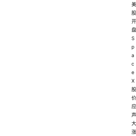
首
页
S
p
资
a
讯
c
e
A
X
i
快
讯
专
题