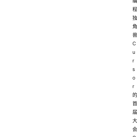
C
u
r
s
o
r