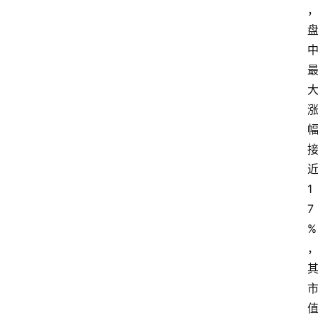
登录
注册
提
示
词
A
i
工
1
具
箱
7
%
联
系
我
们