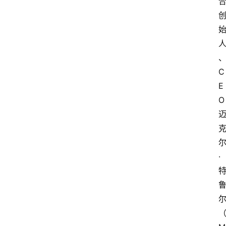
C
E
O
·