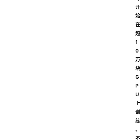
1
0
G
P
U