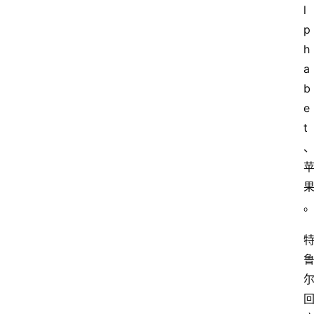
l
p
h
a
b
e
t