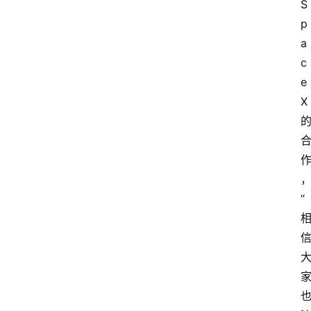
S
p
a
c
e
X
“