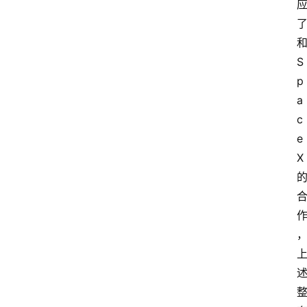
S
p
a
c
e
X