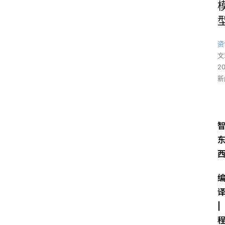
资
文
2
新
译
| 