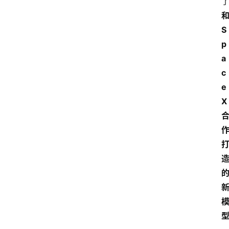
S
p
a
c
e
X