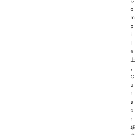
C
o
m
p
i
l
e
C
u
r
s
o
r