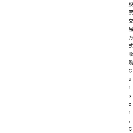
C
u
r
s
o
r
C