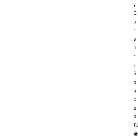
C
u
r
s
o
r
S
p
a
c
e
X