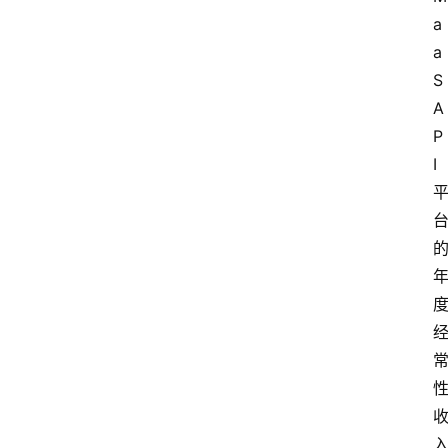
a
a
S
A
P
I