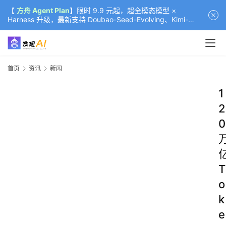
【
方舟 Agent Plan
】限时 9.9 元起，超全模态模型 ×
Harness 升级，最新支持 Doubao-Seed-Evolving、Kimi-
K3（部分）、GLM-5.2
首页
资讯
新闻
1
2
0
T
o
k
e