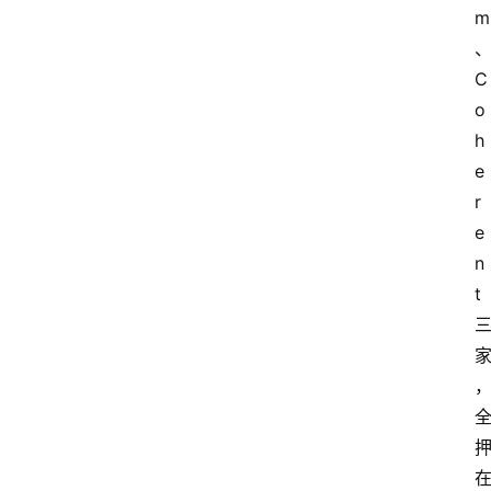
m
C
o
h
e
r
e
n
t