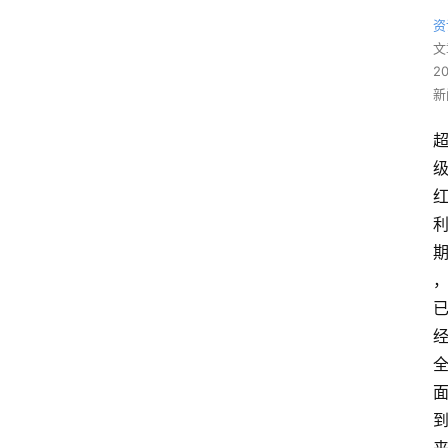
资
文
2
新