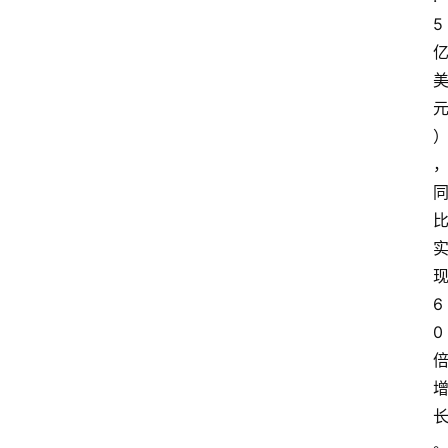
题
5
登录
注册
提
示
词
A
i
工
具
6
箱
0
联
系
我