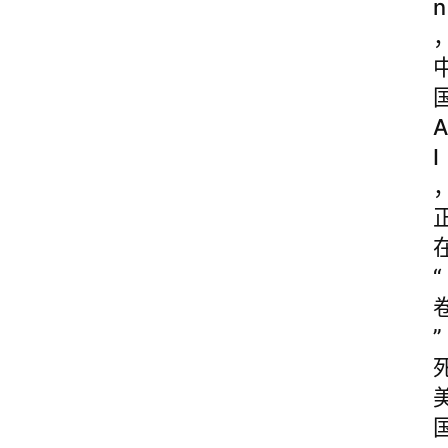
n
A
I
“
”