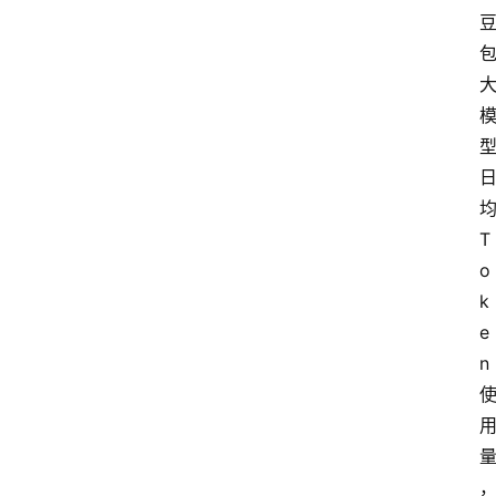
T
o
k
e
n