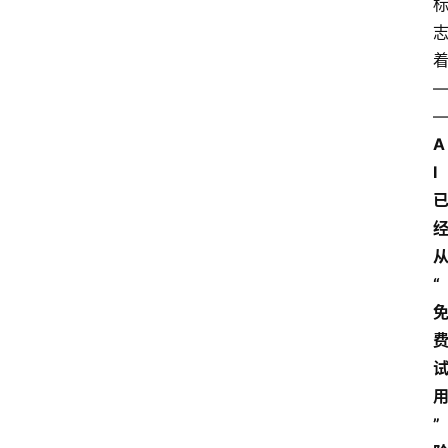
A
I
“
”