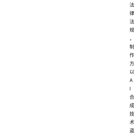
A
I
首