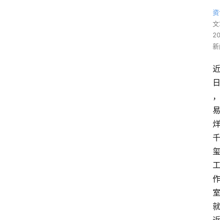
资
文
2
新