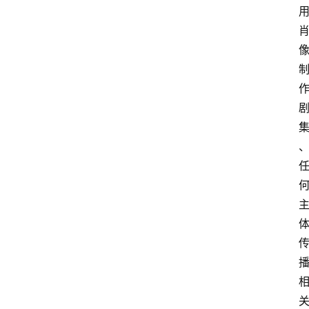
页
资
讯
A
i
快
讯
专
题
登录
注册