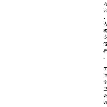
提
示
词
A
i
工
具
箱
联
系
我
们