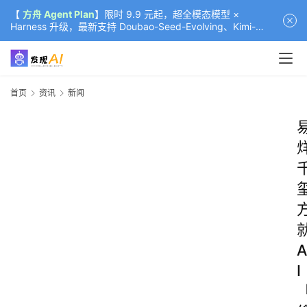
【
方舟 Agent Plan
】限时 9.9 元起，超全模态模型 ×
Harness 升级，最新支持 Doubao-Seed-Evolving、Kimi-
K3（部分）、GLM-5.2
首页
资讯
新闻
A
I