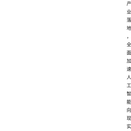
页
资
讯
A
i
快
讯
专
题
登录
注册