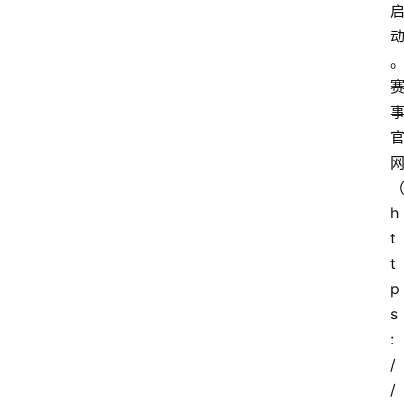
h
t
t
p
s
:
/
/