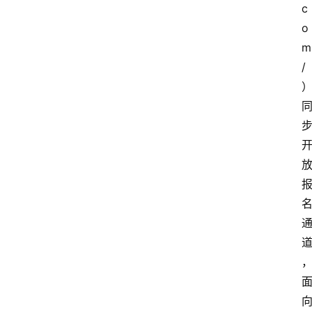
c
o
m
/