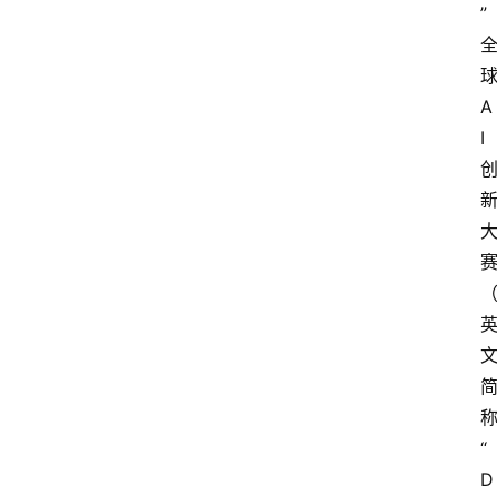
”
A
I
“
D