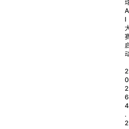
A
I
2
0
2
6
4
.
2