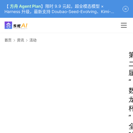
【
方舟 Agent Plan
】限时 9.9 元起，超全模态模型 ×
Harness 升级，最新支持 Doubao-Seed-Evolving、Kimi-
K3（部分）、GLM-5.2
首页
资讯
活动
“
”