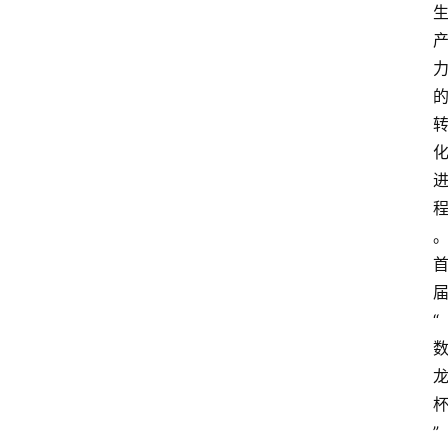
提
示
词
A
i
工
具
箱
联
“
系
我
们
”