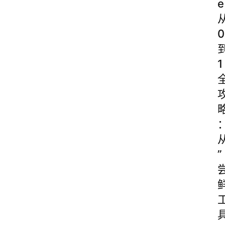
e
0
1
”