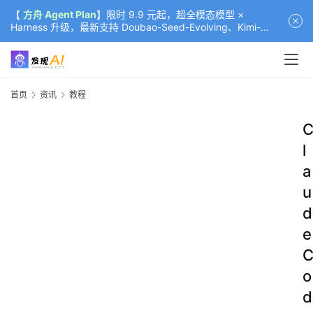
【
方舟 Agent Plan
】限时 9.9 元起，超全模态模型 ×
Harness 升级，最新支持 Doubao-Seed-Evolving、Kimi-
K3（部分）、GLM-5.2
首页
资讯
教程
l
a
u
d
e
o
d