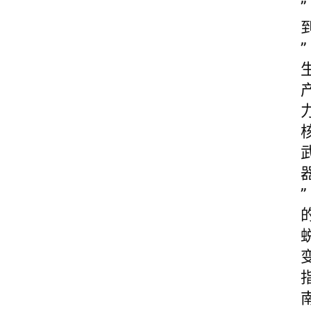
”
”
”