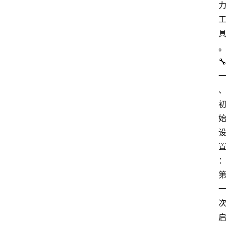
页
资
讯

A
i
快
讯
专
题
登录
注册
提