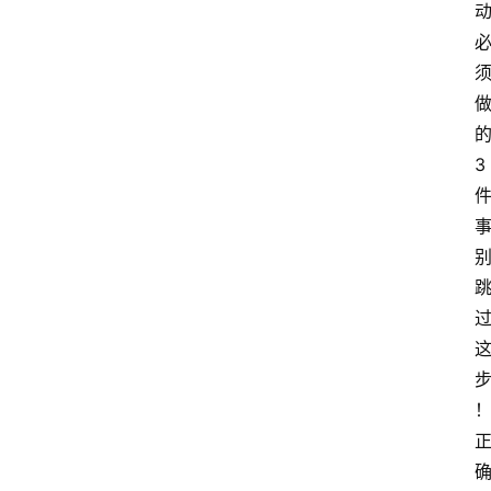
示
词
A
i
3
工
具
箱
联
系
我
们