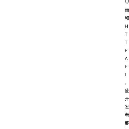
和
H
T
T
P 
A
P
I