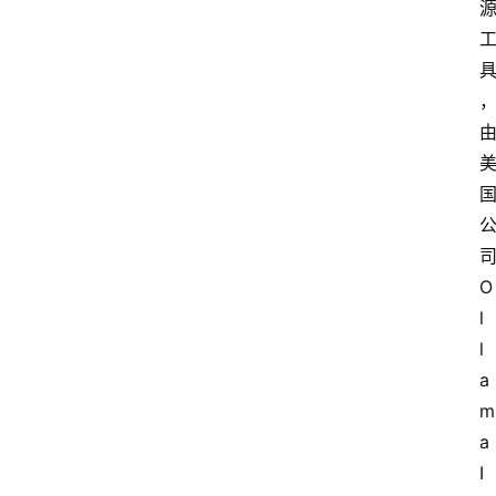
司
O
l
l
a
m
a 
I