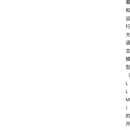
L
L
M