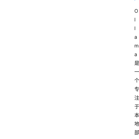
O
l
l
a
m
a 