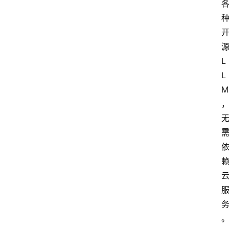
源
L
L
M