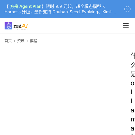
【
方舟 Agent Plan
】限时 9.9 元起，超全模态模型 ×
Harness 升级，最新支持 Doubao-Seed-Evolving、Kimi-
K3（部分）、GLM-5.2
首页
资讯
教程
o
l
l
a
a