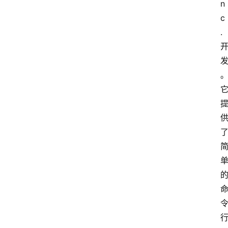
n
c
. 