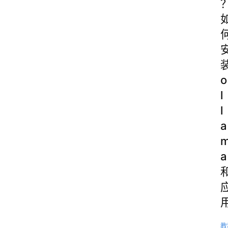
o
l
l
a
a
教