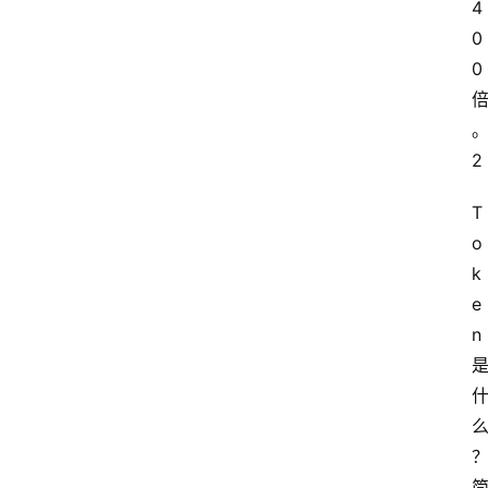
4
0
0
2
T
o
k
e
n