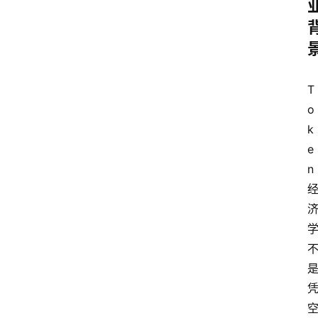
T
o
k
e
n