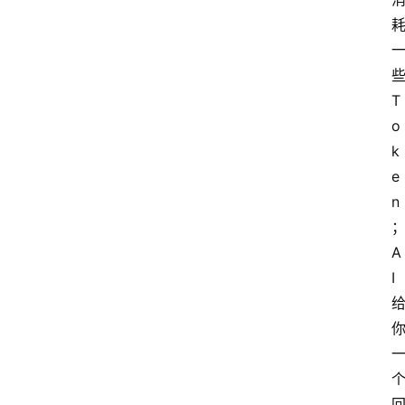
T
o
k
e
n
A
I