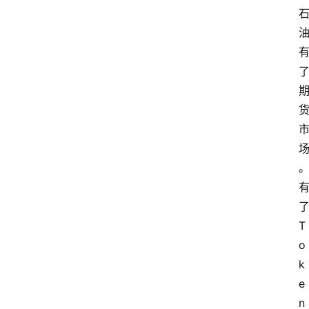
T
o
k
e
n