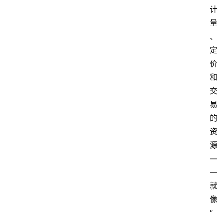
页
资
讯
A
i
快
讯
专
题
登录
注册
提
“