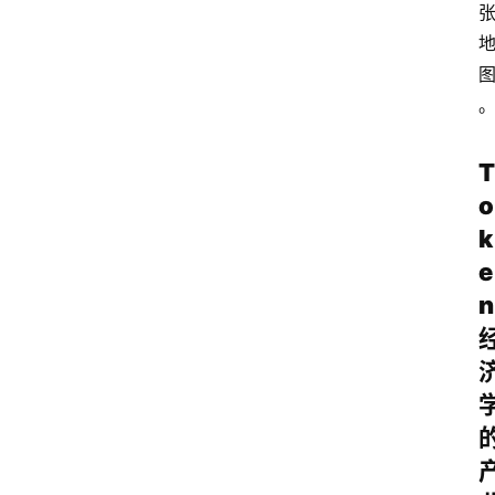
T
o
k
e
n