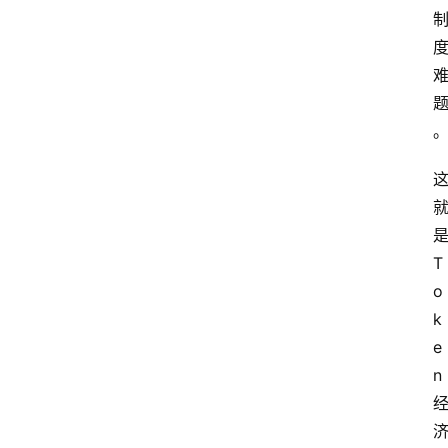
T
o
k
e
n