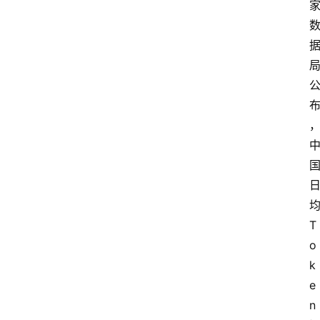
T
o
k
e
n