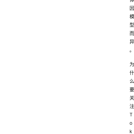
T
o
k