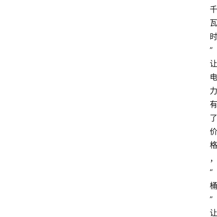
示
词
”
A
i
工
具
箱
联
系
我
“
们
”