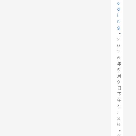
o
d
i
n
g
•
2
0
2
6
年
5
月
9
日
下
午
4
:
3
6
•