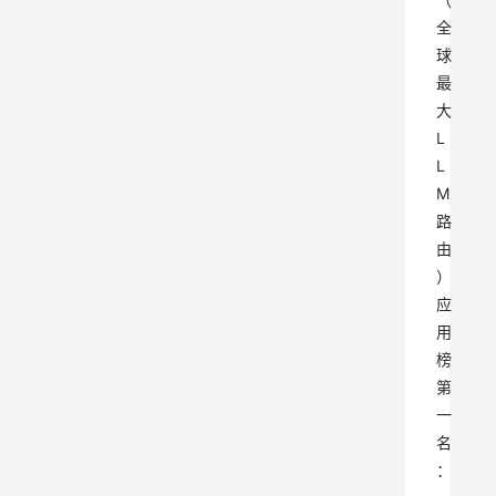
全
球
最
大
L
L
M
路
由
）
应
用
榜
第
一
名
：