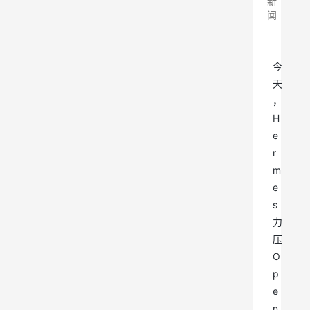
新
闻
今
天
，
H
e
r
m
e
s
力
压
O
p
e
n