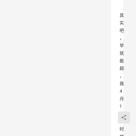
其
实
吧
，
早
就
能
超
，
我
4
月
1
3
号
时