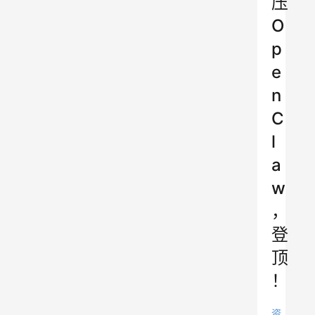
压
O
p
e
n
C
l
a
w
，
登
顶
！
资