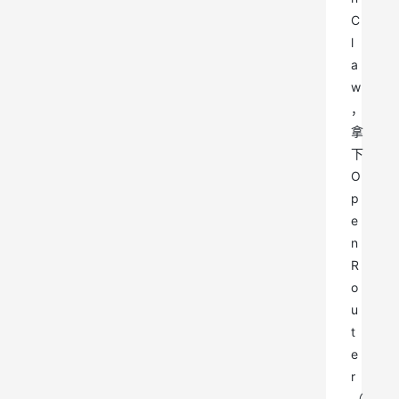
C
l
a
w
，
拿
下
O
p
e
n
R
o
u
t
e
r
（