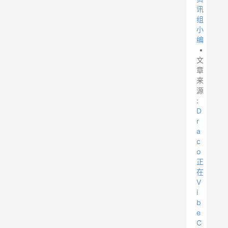
讯
组
小
编
•
文
章
来
源
:
D
r
a
c
o
正
在
V
i
b
e
C