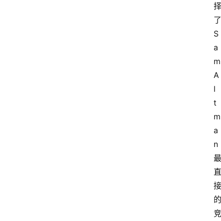
了
S
a
m 
A
l
t
m
a
n 