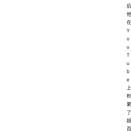
在
Y
o
u
T
u
b
e 