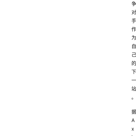
据
A
x