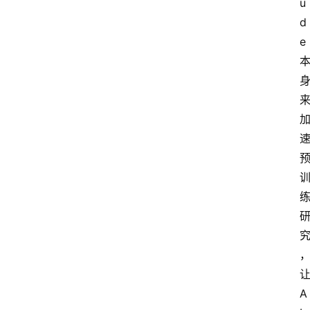
u
d
e 
让
A