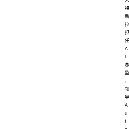
任
A
I 
导
A
u
t