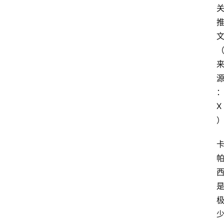
首
页
X
资
讯
A
i
快
讯