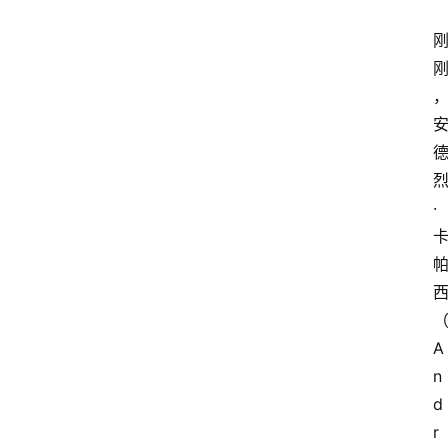
·
A
n
d
r