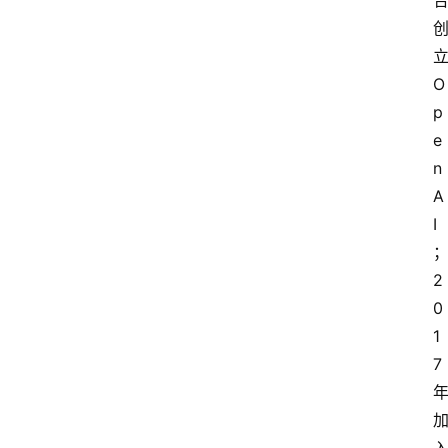
立
O
p
e
n
A
I
2
0
1
7 