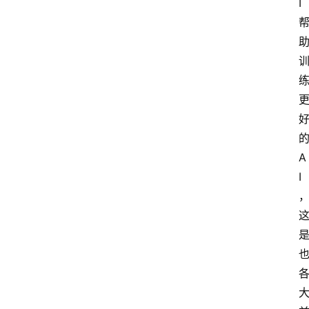
I 
的
A
I