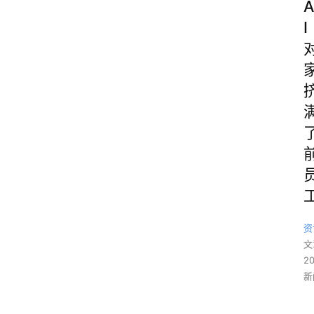
A
I
资
文
2
新