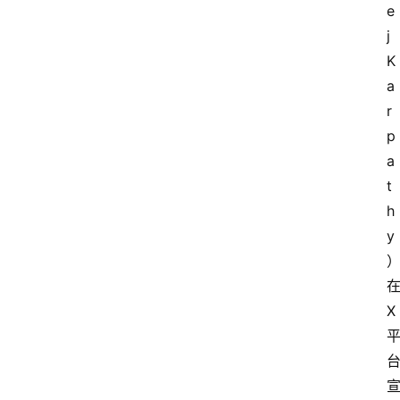
e
j 
K
a
r
p
a
t
h
y
在
X 