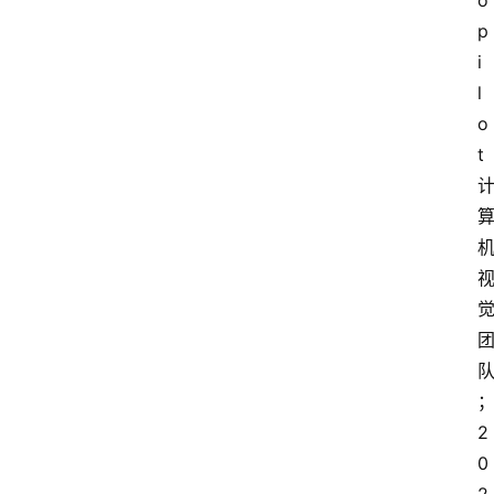
o
p
i
l
o
t 
2
0