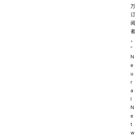
“
N
e
u
r
a
l 
N
e
t
w