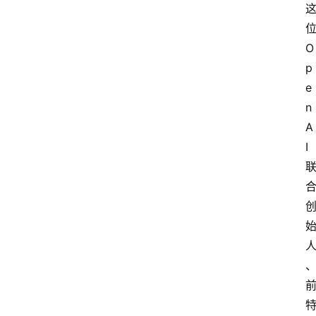
位
O
p
e
n
A
I 