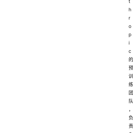
t
h
r
o
p
i
c 
责