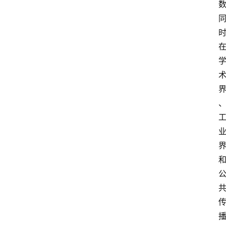
专
题
登录
注册
提
示
词
A
i
工
具
箱
联