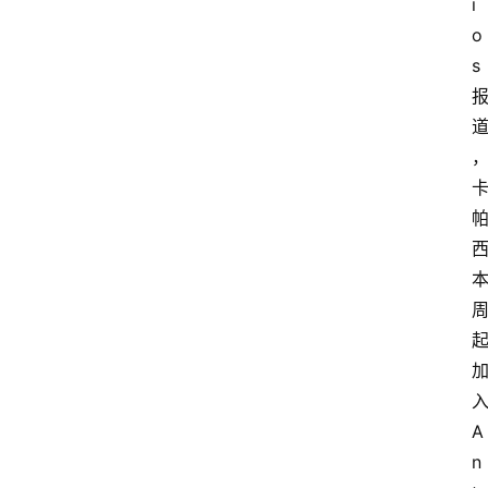
i
o
s 
入
A
n