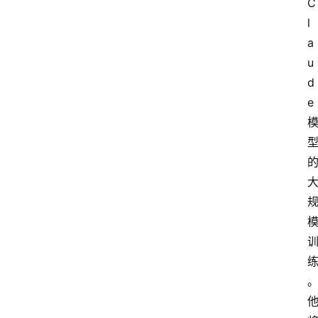
C
l
a
u
d
e 