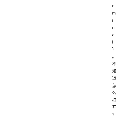
A
r
i
m
工
具
i
箱
n
a
l
联
系
我
们