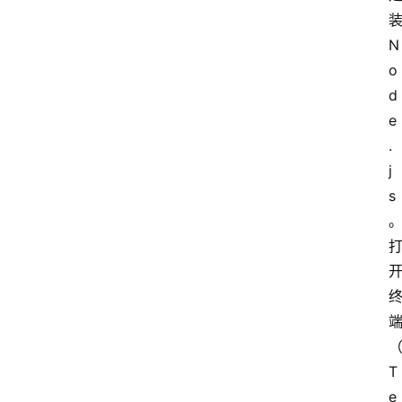
装
N
A
o
i
d
快
e
讯
.
j
s
专
。
题
登录
注册
提
示
词
T
e