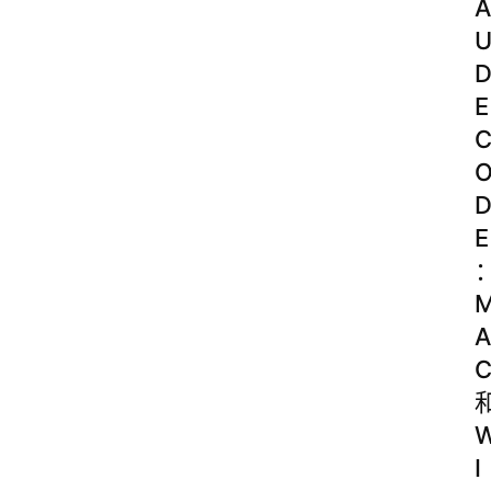
A
E
E
A
I