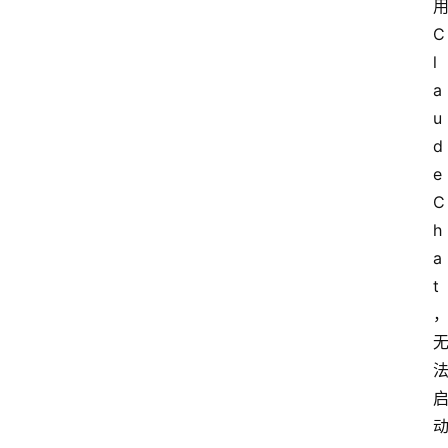
用
C
l
a
u
d
e 
C
h
a
t
动