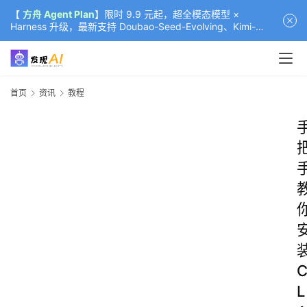
【
方舟 Agent Plan
】限时 9.9 元起，超全模态模型 ×
Harness 升级，最新支持 Doubao-Seed-Evolving、Kimi-
K3（部分）、GLM-5.2
首页
资讯
教程
L