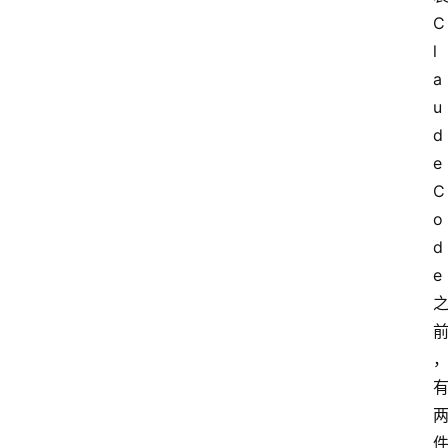
C
l
a
u
d
e 
C
o
d
e 