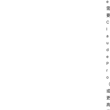
e 
要
C
l
a
u
d
e 
P
r
o