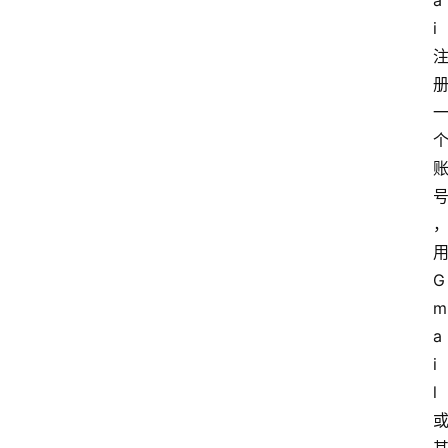
a
i 
用
G
m
a
i
l 