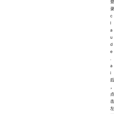
录
c
l
a
u
d
e
.
a
i 