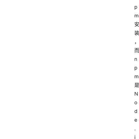
p
m 
而
n
p
m 
是
N
o
d
e
.
j