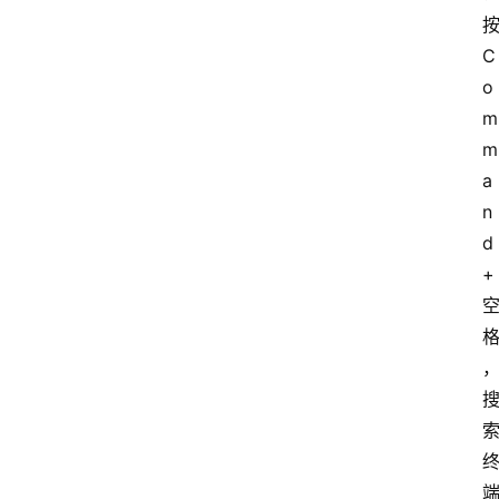
按
C
o
m
m
a
n
d 
+ 