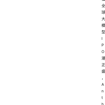
I
P
O
A
n
t
h