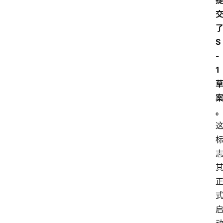
S
-
1