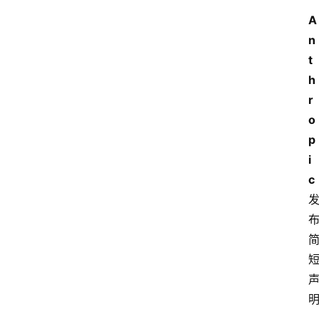
A
n
t
h
r
o
p
i
c