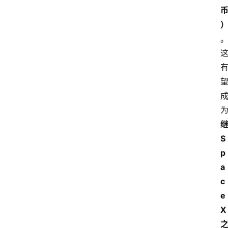
S
p
a
c
e
X