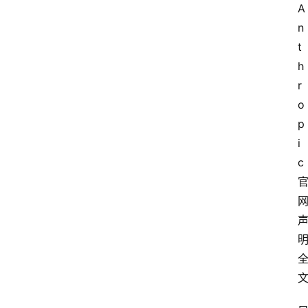
A
n
t
h
r
o
p
i
c