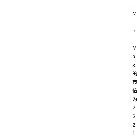
M
i
n
i
M
a
x
2
2
2
1