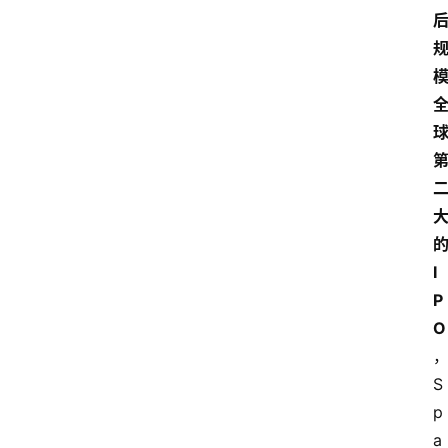
I
P
O
S
p
a