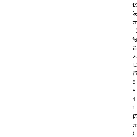
登录
注册
提
示
词
A
i
工
具
箱
5
6
4
联
系
1
我
们