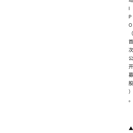
I
P
O