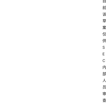
S
E
C