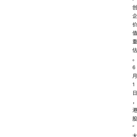
6
1
“