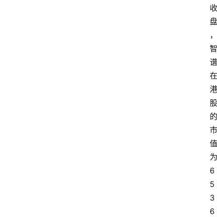
首
页
资
讯
A
i
快
讯
6
专
5
题
3
6