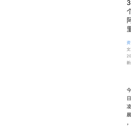
3
资
文
2
新