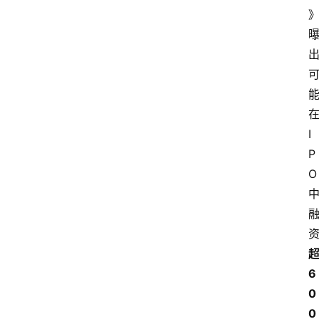
I
P
O
6
0
0