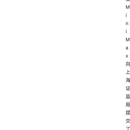
M
i
n
i
M
a
x