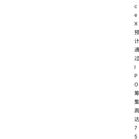
c
e
X
I
P
O
7
5