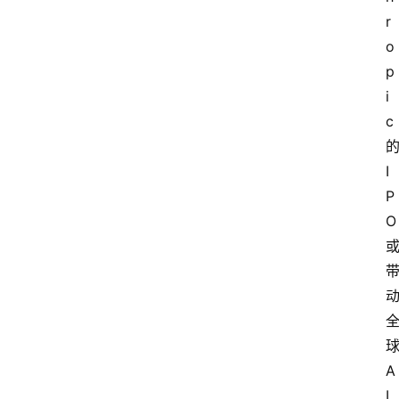
r
o
p
i
c
I
P
O
A
I