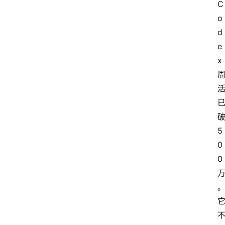
C
o
d
e
x
5
0
0