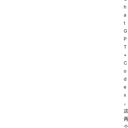
页
h
a
t
资
G
讯
P
T
+
A
C
i
o
快
讯
d
e
x
专
题
登录
注册