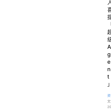
A
g
e
n
t
资
文
2