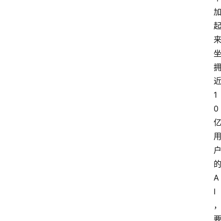
提
示
词
A
i
工
1
具
0
箱
联
系
我
A
们
I