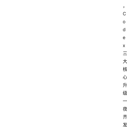
C
o
d
e
x