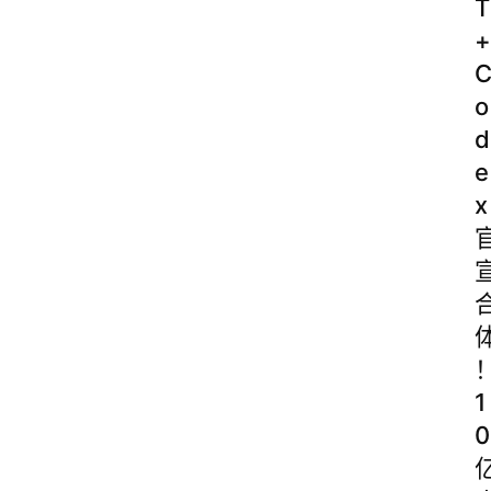
T
+
o
d
e
x
1
0