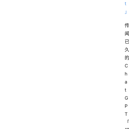
C
h
a
t
G
P
T