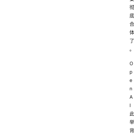
O
p
e
n
A
I