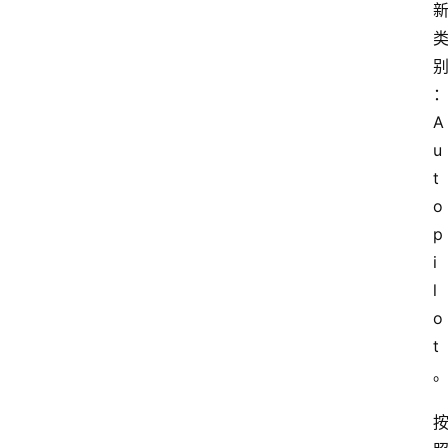
A
u
t
o
p
i
l
o
t