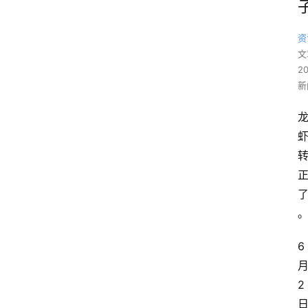
资
文
2
新
6
2