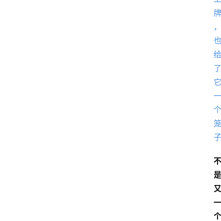
首
页
资
讯
A
i
快
讯
专
题