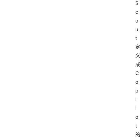
S
c
o
u
t
C
o
p
i
l
o
t