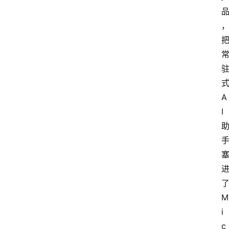
A
I
M
i
c