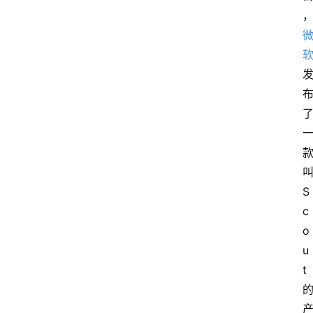
S
c
o
u
t