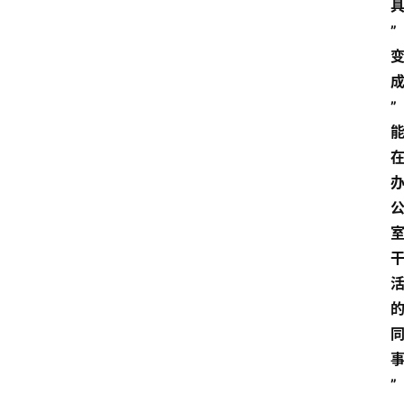
”
”
”