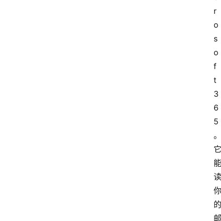
r
o
s
o
f
t 
3
6
5