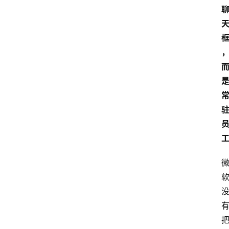
登录
注册
提
示
词
A
i
工
具
箱
联
系
我
们