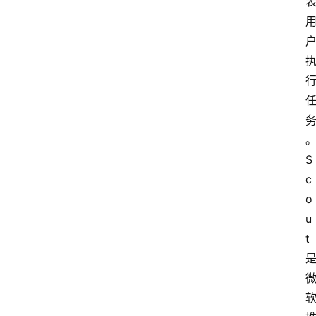
S
c
o
u
t