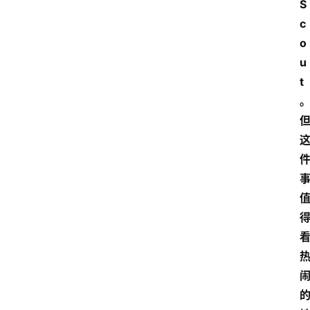
S
c
o
u
t