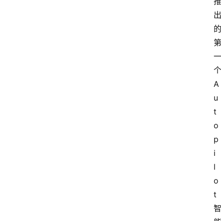
A
u
t
o
p
i
l
o
t