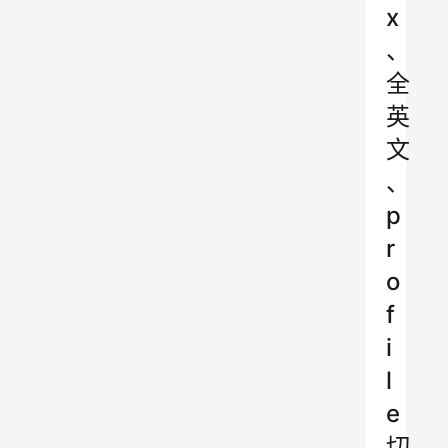
x
、
全
英
文
、
p
r
o
f
i
l
e
切