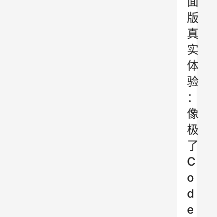
面
版
真
实
体
验
：
像
极
了
C
o
d
e