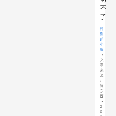
不
了
评
测
组
小
编
•
文
章
来
源
:
智
东
西
•
2
0