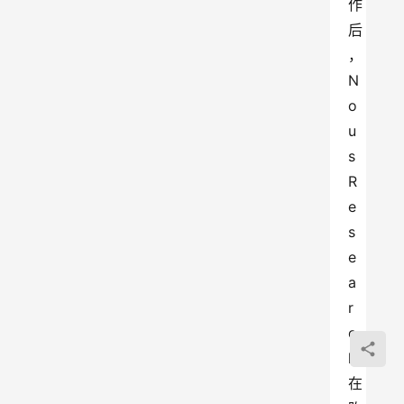
作
后
，
N
o
u
s 
R
e
s
e
a
r
c
h
在