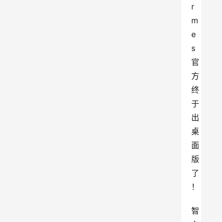
r
m
e
s
官
方
终
于
出
桌
面
版
了
！
智