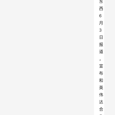
东
西
6
月
3
日
报
道
，
宣
布
和
英
伟
达
合