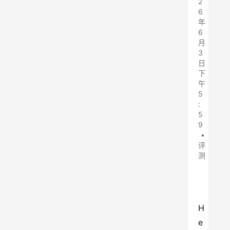
2
6
年
6
月
3
日
下
午
5
:
5
9
•
评
测
H
e