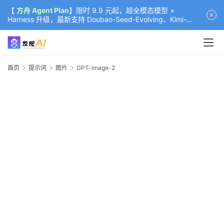
【
方舟 Agent Plan
】限时 9.9 元起，超全模态模型 ×
Harness 升级，最新支持 Doubao-Seed-Evolving、Kimi-
K3（部分）、GLM-5.2
首页
提示词
图片
GPT-image-2
G
i
-
首
页
资
2
-
讯
i
a
g
2
A
-
e