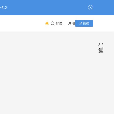
5.2
登录
注册
投稿
小
狐
搜狐
新
品
推出
首款
搜狐
AI助
款独
AI助
手
App”
App
资讯组
2026
小狐”
小狐
小编
年4月