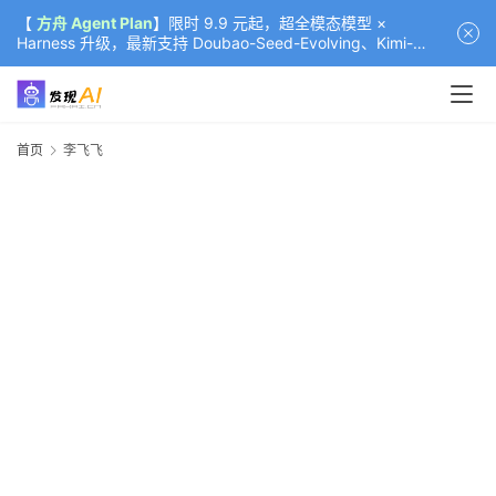
【
方舟 Agent Plan
】限时 9.9 元起，超全模态模型 ×
Harness 升级，最新支持 Doubao-Seed-Evolving、Kimi-
K3（部分）、GLM-5.2
首页
李飞飞
首
页
资
讯
A
i
快