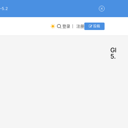
5.2
登录
注册
投稿
GPT-
5.5
GPT
新
闻
5.5
遭暗
GPT-
中降
5.5大
翻车
智，
竟被
思考
资讯
2026
字
一到
组小
年7月