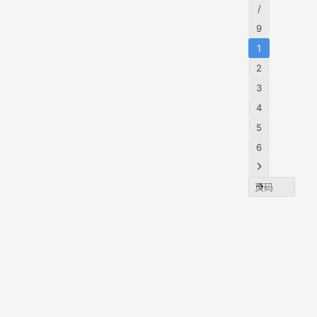
核心
过去
/
丰富
变化
底，
9
Tok
是，
逊却
元）
1
员统
关闭
餐，
2
额度
AI使
将To
3
为…
单
装成
4
“Kiro
5
”。 
6
榜单
统计
在Kir
发平
的Tok
消耗
而，