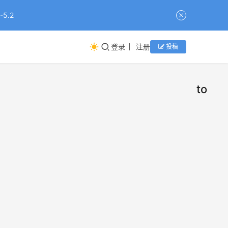
5.2
登录
注册
投稿
token
Tok
新
闻
杀死
了 A
一场
应用
不到
的“毛
资
率”游
讯组小
2026年
戏，
编
7月30
结束
妙
日
新