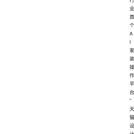
A
I
“