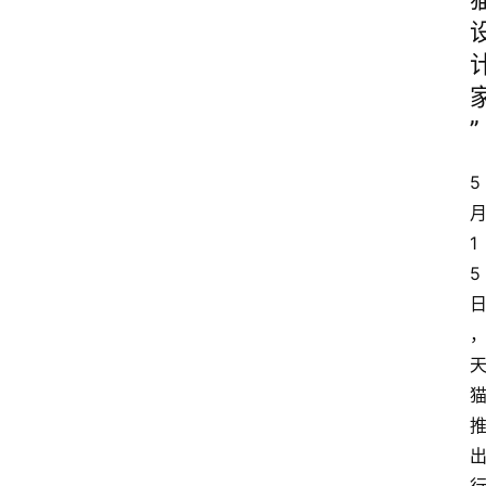
”
5
1
5