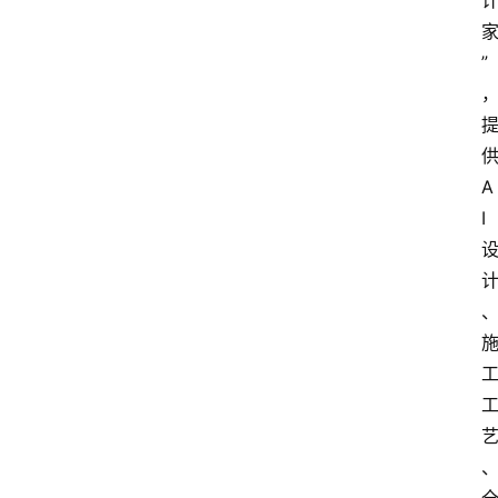
”
A
I