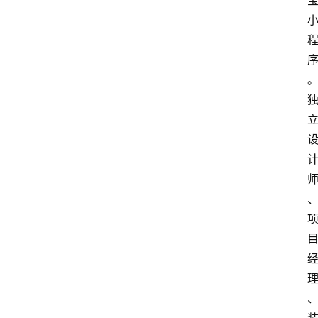
讯
A
i
快
讯
专
题
登录
注册
提
示
词