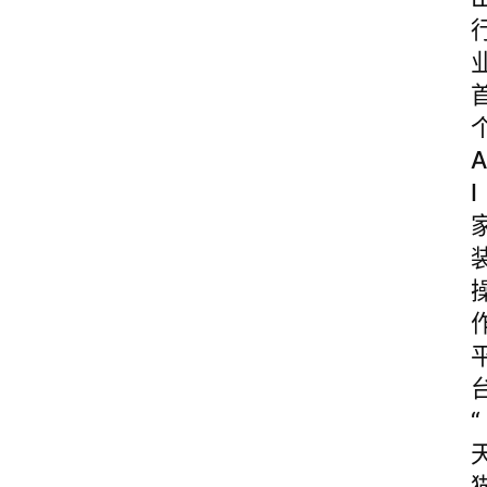
A
I
“