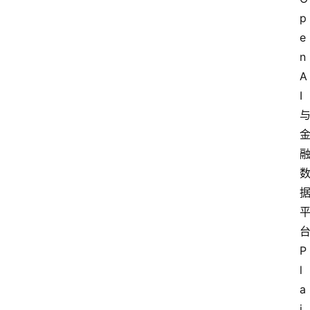
p
e
n
A
I
P
l
a
i