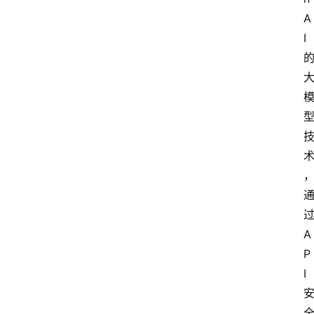
A
专
I
题
登录
注册
提
示
词
A
i
工
A
具
P
箱
I
联