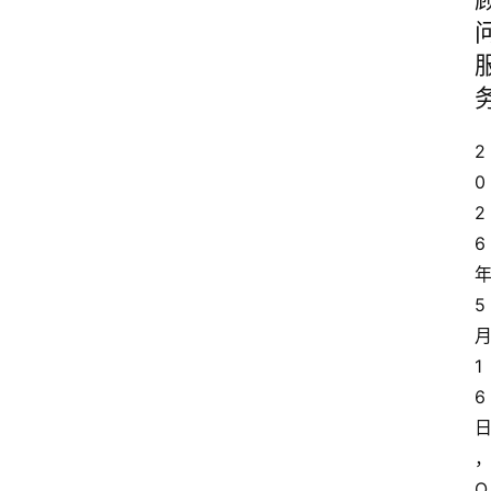
2
0
2
6
5
1
6
O