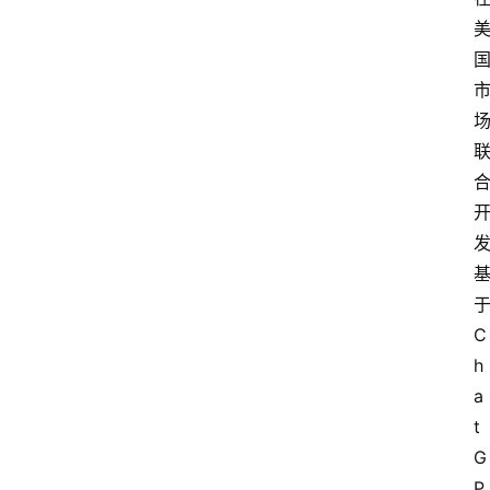
C
h
a
t
G
P