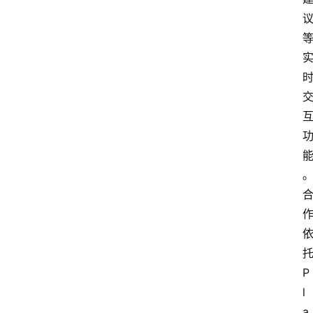
P
l
a