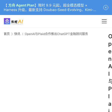
【
方舟 Agent Plan
】限时 9.9 元起，超全模态模型 ×
Harness 升级，最新支持 Doubao-Seed-Evolving、Kimi-
K3（部分）、GLM-5.2
首页
快讯
OpenAI与Plaid合作推出ChatGPT金融顾问服务
p
e
n
A
I
P
l
a
i