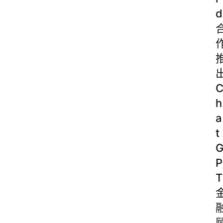
d
h
a
t
P
T