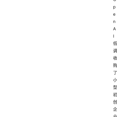
p
e
n
A
I