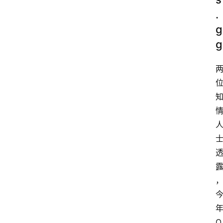
.
g
g
O