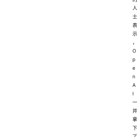
资
讯
O
A
i
p
快
e
讯
n
A
I
专
题
登录
注册
提
示