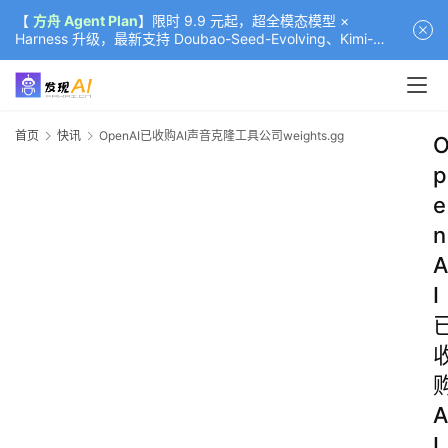
【
方舟 Agent Plan
】限时 9.9 元起，超全模态模型 ×
Harness 升级，最新支持 Doubao-Seed-Evolving、Kimi-
K3（部分）、GLM-5.2
首页
快讯
OpenAI已收购AI声音克隆工具公司weights.gg
p
e
n
A
I
A
I