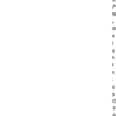
W
e
i
g
h
t
s
.
g
g