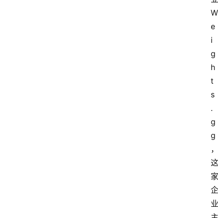
W
e
i
g
h
t
s
.
g
g