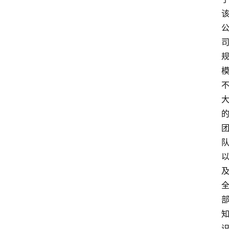
词
A
i
工
具
箱
联
系
我
们