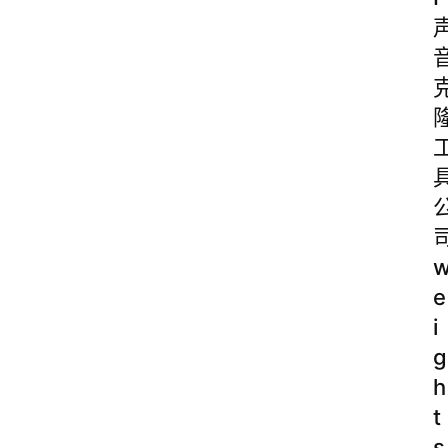
e
i
g
h
t
s