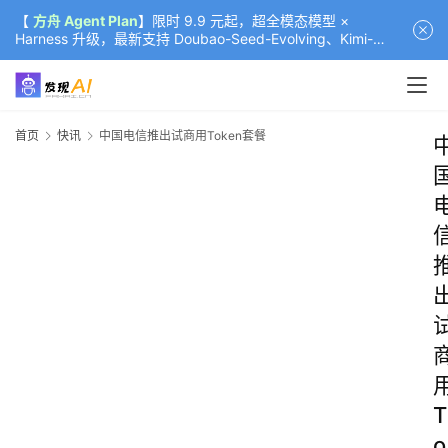
【
方舟 Agent Plan
】限时 9.9 元起，超全模态模型 ×
Harness 升级，最新支持 Doubao-Seed-Evolving、Kimi-
K3（部分）、GLM-5.2
首页
快讯
中国电信推出试商用Token套餐
T
o