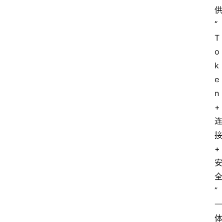
“
T
o
k
e
n
+
+
”