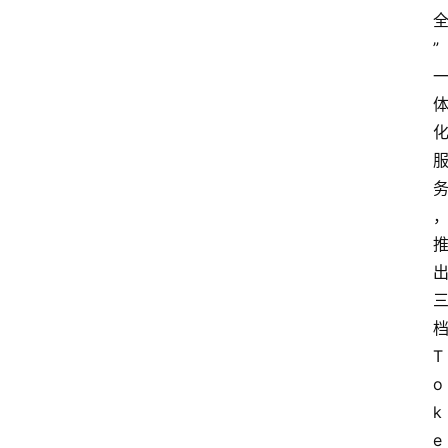
专
题
”
登录
注册
提
示
词
A
i
工
具
箱
T
o
联
k
系
e