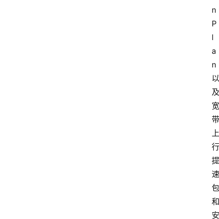
我
n 
们
P
l
a
n