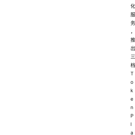
T
o
k
e
n 
P
l
a