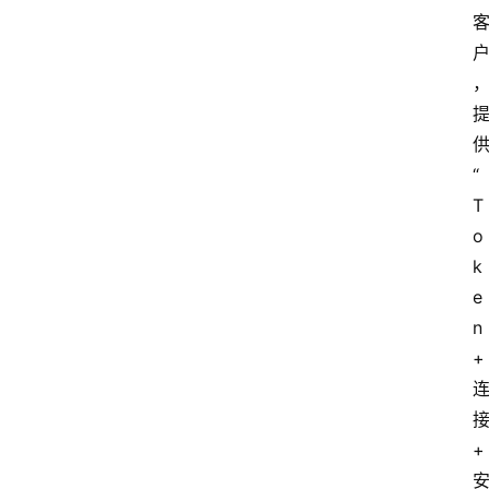
首
页
“
T
资
o
讯
k
e
n
A
i
+
快
讯
+