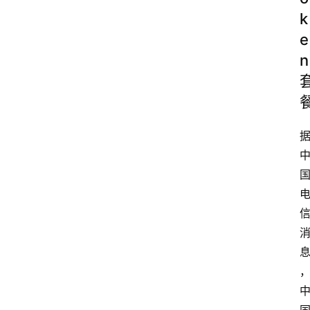
k
e
n