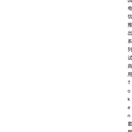
T
o
k
e
n