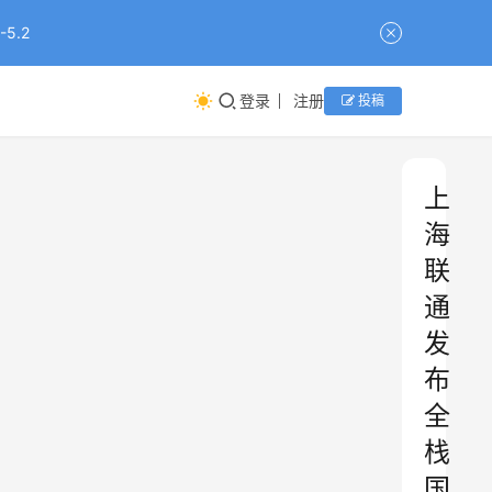
5.2
登录
注册
投稿
上
海
联
通
发
布
全
栈
国