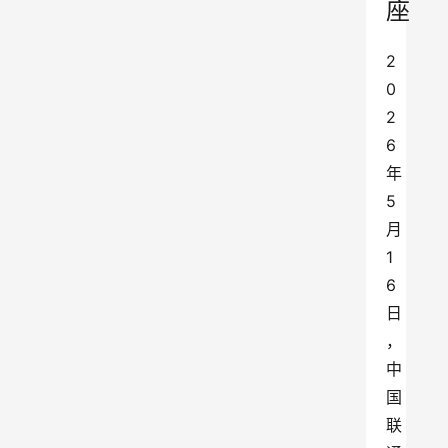
座
2
0
2
6
年
5
月
1
6
日
，
中
国
联