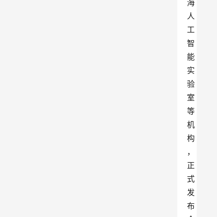
海
人
工
智
能
实
验
室
等
机
构
，
正
式
发
布