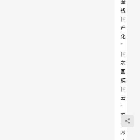
全
栈
国
产
化
“
国
芯
国
模
国
云
”
安
全
基