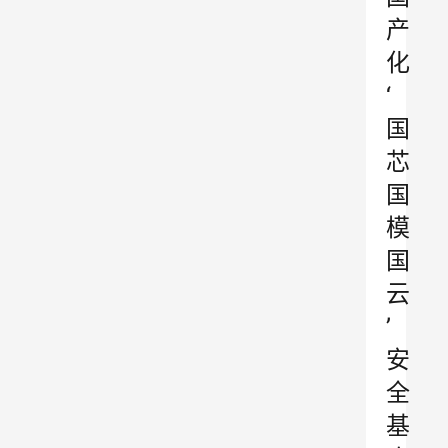
产
化
‘
国
芯
国
模
国
云
’
安
全
基