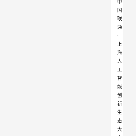
中
国
联
通
·
上
海
人
工
智
能
创
新
生
态
大