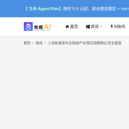
【
方舟 Agent Plan
】限时 9.9 元起，超全模态模型 × Harne
首页
资讯
Ai快讯
首页
快讯
上海联通发布全栈国产化‘国芯国模国云’安全基座