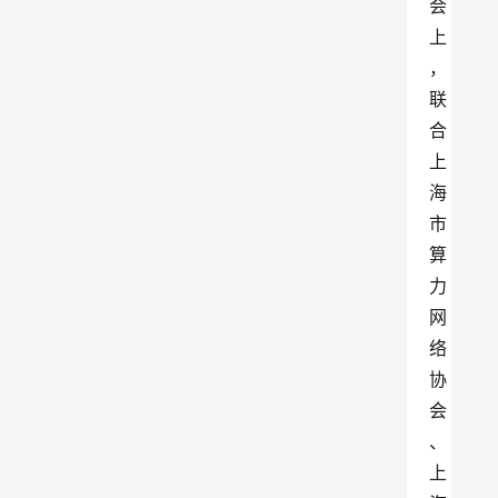
会
上
，
联
合
上
海
市
算
力
网
络
协
会
、
上