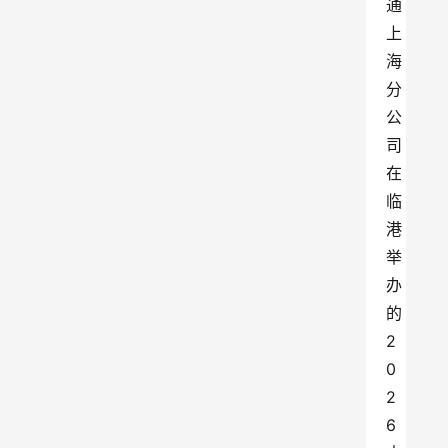
通
上
海
分
公
司
在
临
港
举
办
的
2
0
2
6