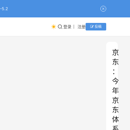
5.2
登录
注册
投稿
京
东
：
今
年
京
东
体
系