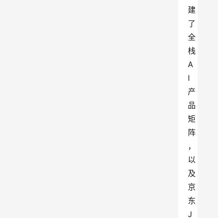
建
了
全
栈
A
I
产
品
矩
阵
，
以
及
京
东
J