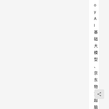
o
y
A
I
基
础
大
模
型
、
京
东
物
流
超
脑