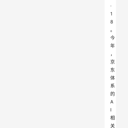
·
1
8
。
今
年
，
京
东
体
系
的
A
I
相
关