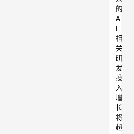
的
A
I
相
关
研
发
投
入
增
长
将
超