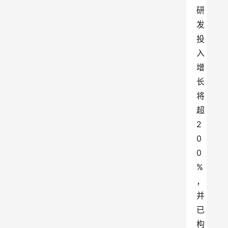
研
发
投
入
增
长
将
超
2
0
0
%
，
并
已
构