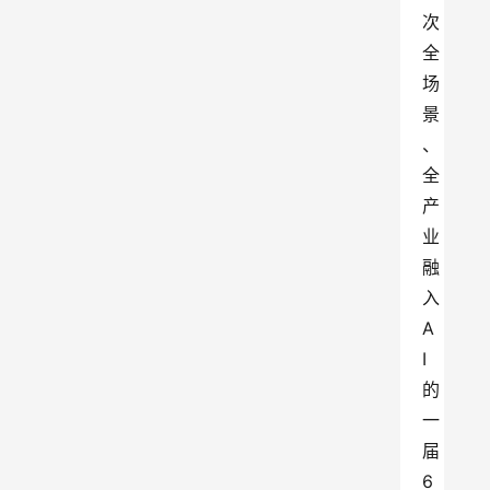
次
全
场
景
、
全
产
业
融
入
A
I
的
一
届
6