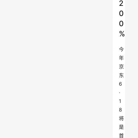
2
0
0
%
今
年
京
东
6
·
1
8
将
是
首