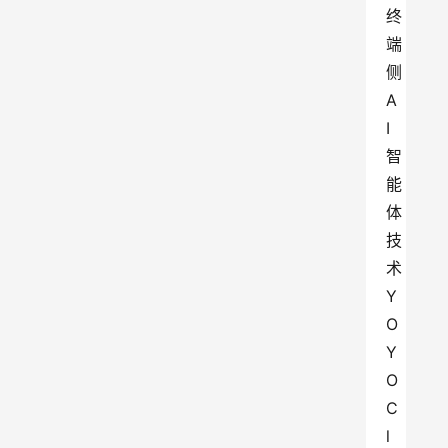
终
端
侧
A
I
智
能
体
技
术
Y
O
Y
O
C
l