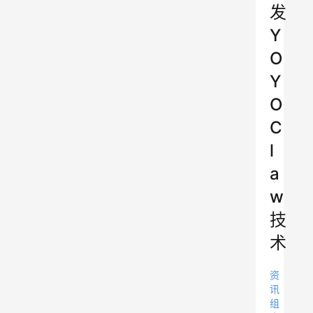
发
Y
O
Y
O
C
l
a
w
技
术
资
讯
组