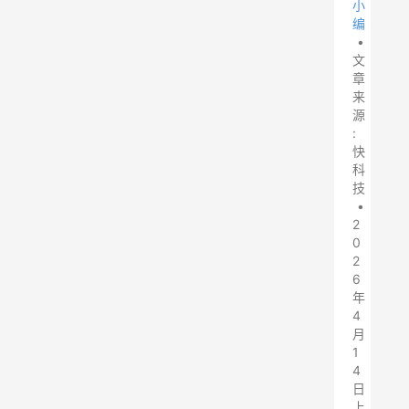
小
编
•
文
章
来
源
:
快
科
技
•
2
0
2
6
年
4
月
1
4
日
上