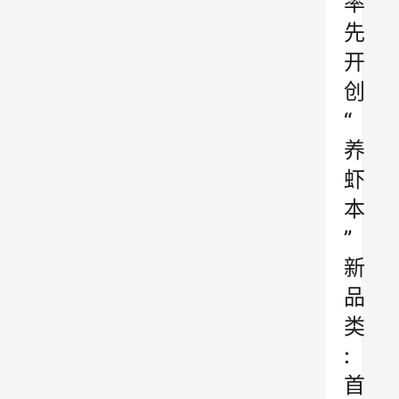
率
先
开
创
“
养
虾
本
”
新
品
类
:
首