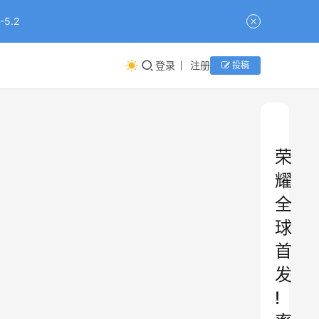
5.2
登录
注册
投稿
荣
耀
全
球
首
发
!