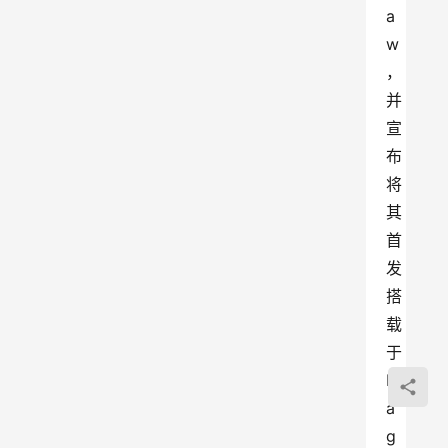
a
w
，
并
宣
布
将
其
首
发
搭
载
于
M
a
g