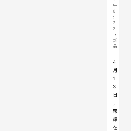
午
8
:
2
2
•
新
品
4
月
1
3
日
，
荣
耀
在