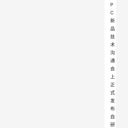
P
C
新
品
技
术
沟
通
会
上
正
式
发
布
自
研