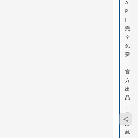
A
P
I
完
全
免
费
、
官
方
出
品
、
无
隐
藏