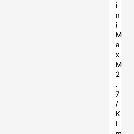
i
n
i
M
a
x
M
2
.
7
/
K
i
m