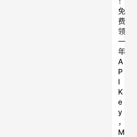
！
免
费
领
一
年
A
P
I
K
e
y
，
M