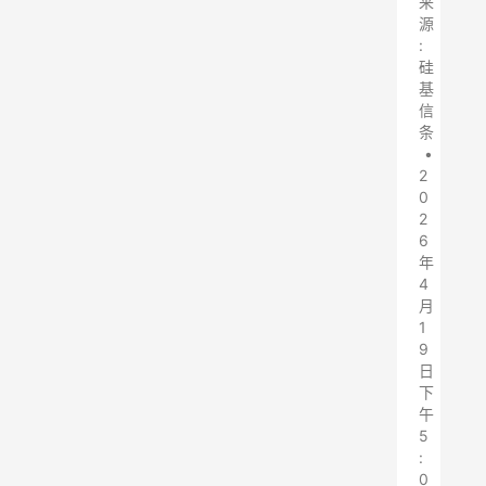
来
源
:
硅
基
信
条
•
2
0
2
6
年
4
月
1
9
日
下
午
5
:
0