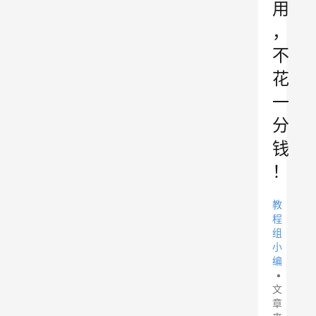
用
，
不
花
一
分
钱
！
教
程
组
小
编
•
文
章