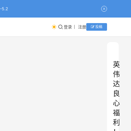
5.2
登录
注册
投稿
英
伟
达
良
心
福
利