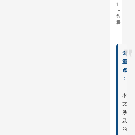
1
•
教
程
划
重
点
：
本
文
涉
及
的