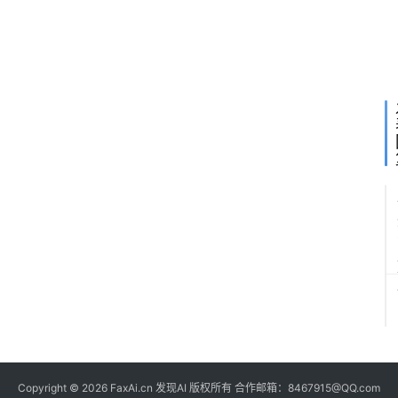
i
-
2
a
g
2
-
e
i
-
2
a
g
2
e
-
2
2
Copyright © 2026 FaxAi.cn 发现AI 版权所有 合作邮箱：8467915@QQ.com