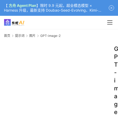
【
方舟 Agent Plan
】限时 9.9 元起，超全模态模型 ×
Harness 升级，最新支持 Doubao-Seed-Evolving、Kimi-
K3（部分）、GLM-5.2
首页
提示词
图片
GPT-image-2
P
T
-
i
a
g
e