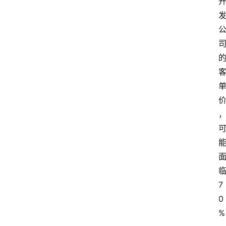
首
页
资
讯
A
i
快
7
讯
0
%