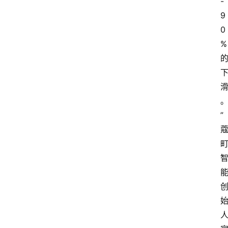
-
专
9
题
0
%
登录
注册
提
示
词
”
A
i
工
具
箱
联
系