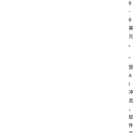
6
-
8
“
A
I