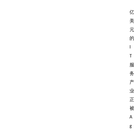
I
T
A
g