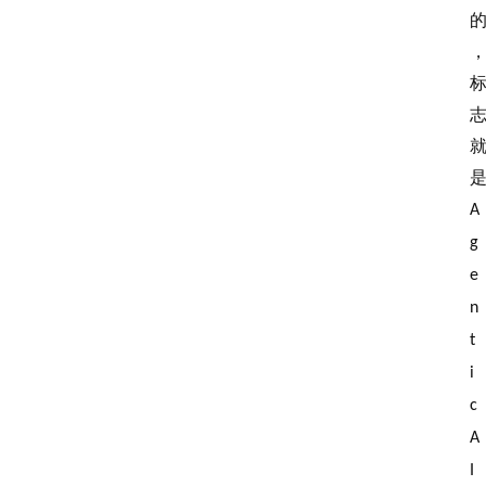
A
g
e
n
t
i
c 
A
I