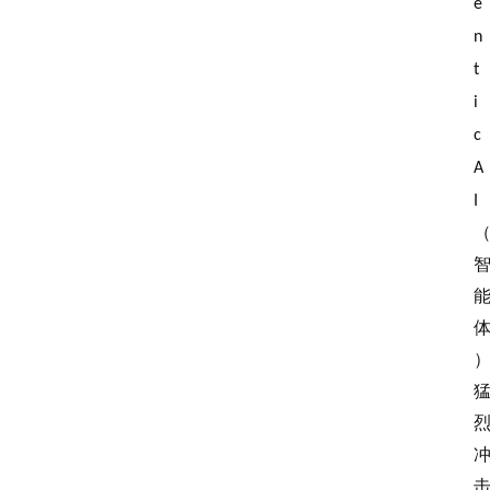
e
n
t
i
c 
A
I