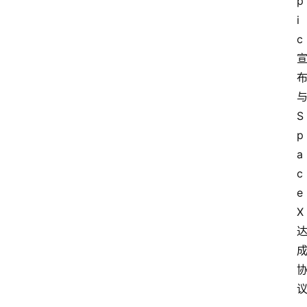
p
i
c
S
p
a
c
e
X