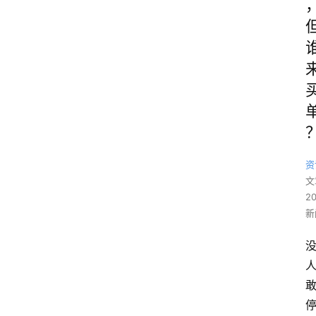
资
文
2
新