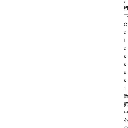
C
o
l
o
s
s
u
s
1