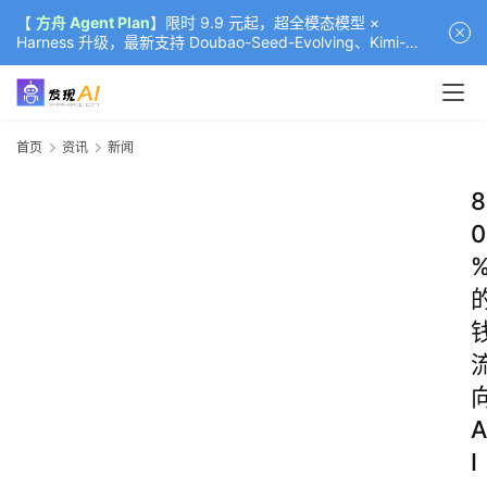
【
方舟 Agent Plan
】限时 9.9 元起，超全模态模型 ×
Harness 升级，最新支持 Doubao-Seed-Evolving、Kimi-
K3（部分）、GLM-5.2
首页
资讯
新闻
8
0
A
I