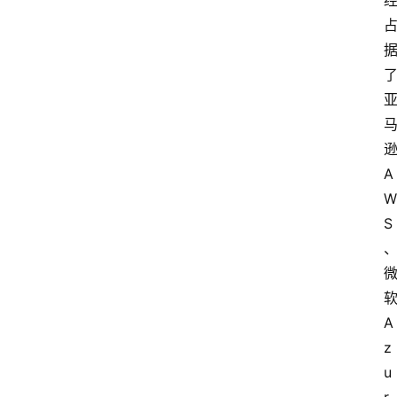
A
W
S
A
z
u