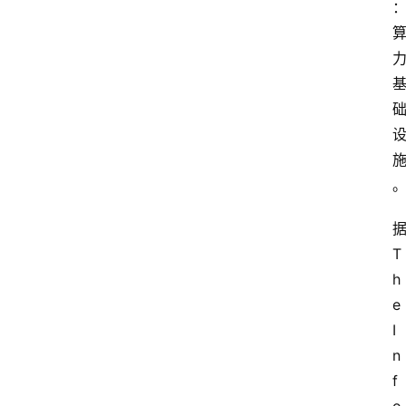
T
h
e
I
n
f