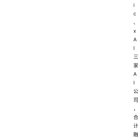
i
c
x
A
I
A
I