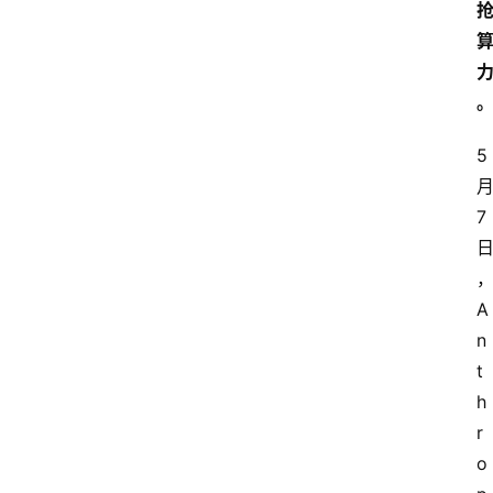
5
7
A
n
t
h
r
o