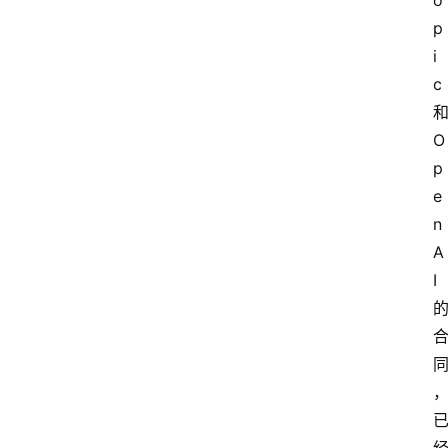
o
p
i
c
O
p
e
n
A
I