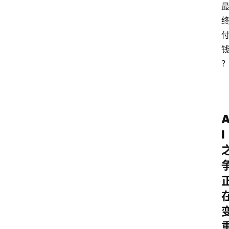
首
页
I
资
讯
A
i