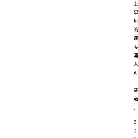
A
I
2
0