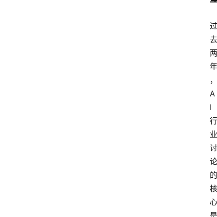
快
讯
专
题
A
登录
注册
提
I
示
词
A
i
工
具
箱