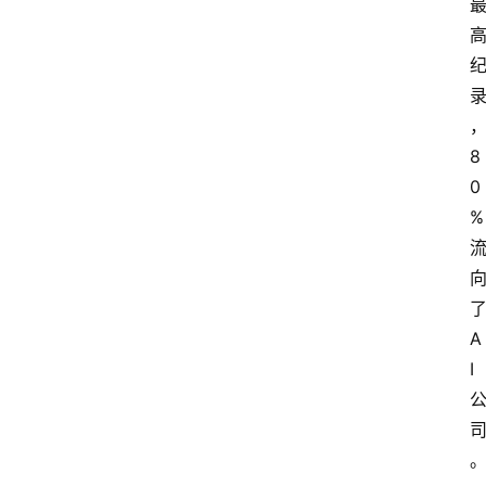
8
0
%
A
I