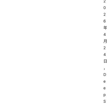
2
0
2
6
4
2
4
D
e
e
p
S