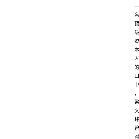
首
页
资
讯
A
i
快
讯
专
题