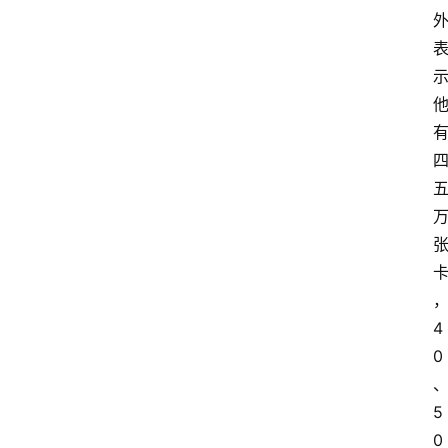
登录
注册
提
示
词
A
i
工
具
箱
联
4
系
0
我
们
5
0