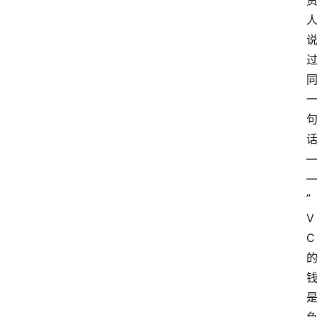
”
V
C