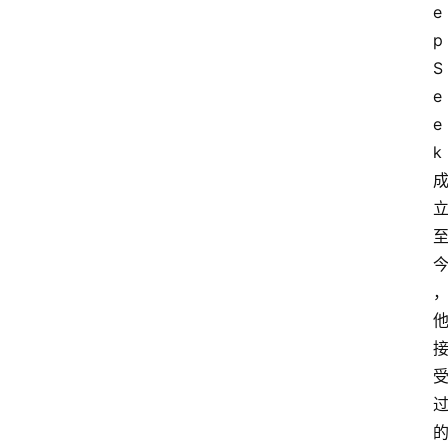
e
p
S
e
e
k