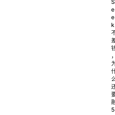
S
e
e
k
5