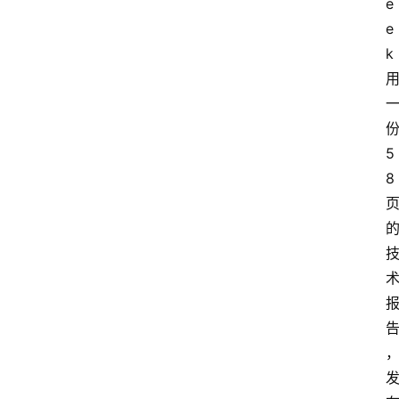
e
e
k
5
8