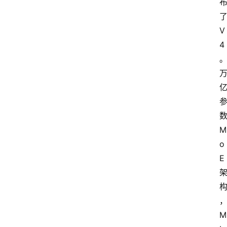
V
4
M
o
E
M