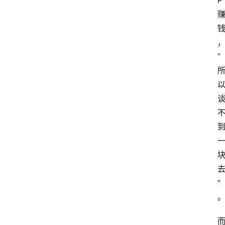
P
”
”