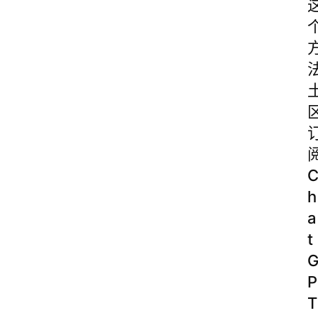
h
a
t
P
T