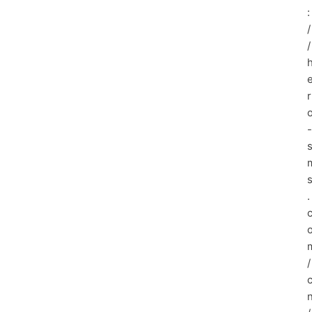
:
/
/
.
/