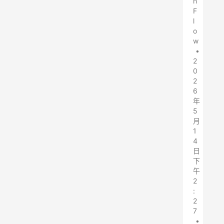
h
F
l
o
w
•
2
0
2
6
年
5
月
1
4
日
下
午
2
:
2
7
•