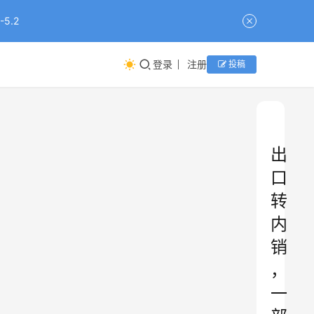
5.2
登录
注册
投稿
出
口
转
内
销
，
一