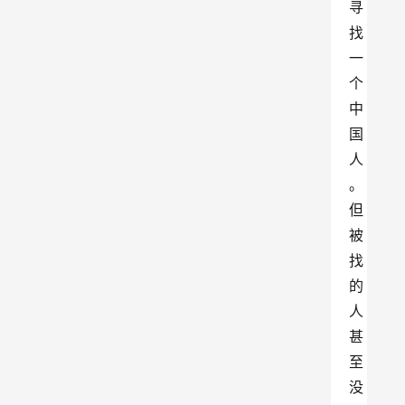
寻
找
一
个
中
国
人
。
但
被
找
的
人
甚
至
没