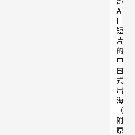
部
A
I
短
片
的
中
国
式
出
海
（
附
原