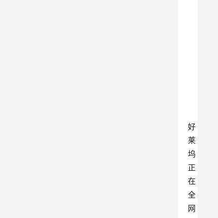
好
莱
坞
正
在
全
网