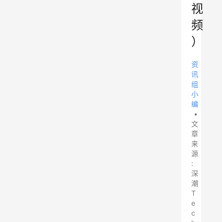
视
频
）
资
讯
组
小
编
•
文
章
来
源
:
深
潮
T
e
c