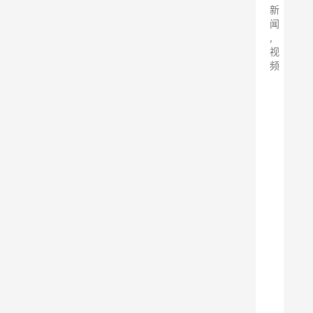
新
闻
,
视
频