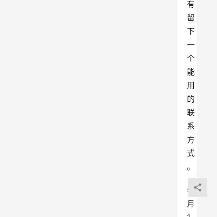
有
留
下
一
个
能
用
的
联
系
方
式
。
5 
月 