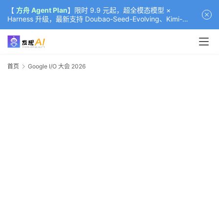
【
方舟 Agent Plan
】限时 9.9 元起，超全模态模型 ×
Harness 升级，最新支持 Doubao-Seed-Evolving、Kimi-
K3（部分）、GLM-5.2
首页
Google I/O 大会 2026
G
I
2