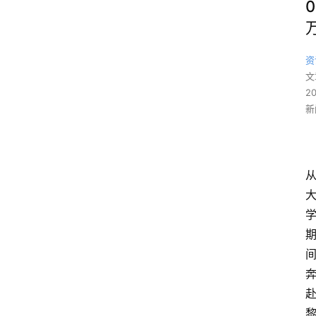
0
资
文
2
新