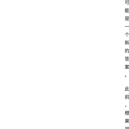
题
登录
注册
提
示
词
A
i
工
具
箱
联
系
我