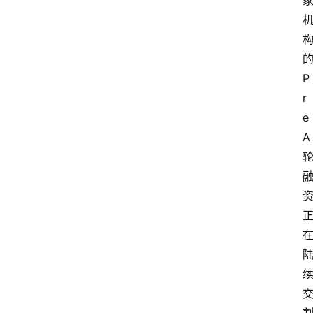
P
r
e 
A