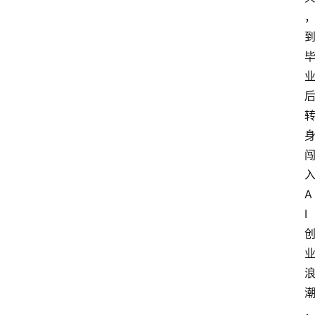
入
A
I 