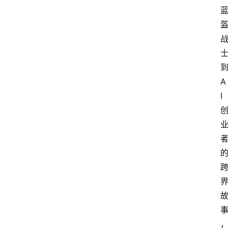
到
A
I 