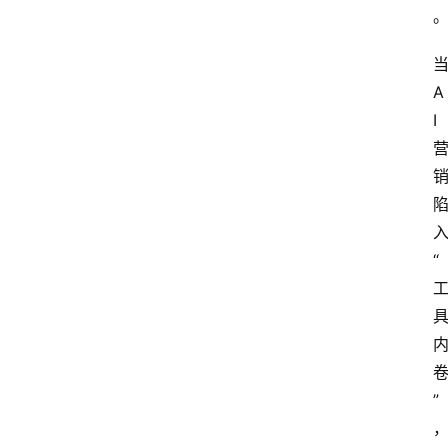
A
I
“
”