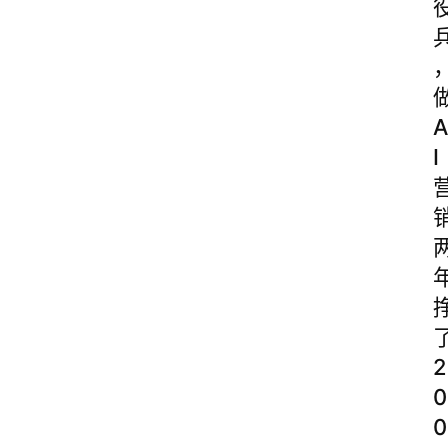
A
I
2
0
0