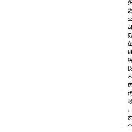
首
页
资
讯
A
i
快
讯
专