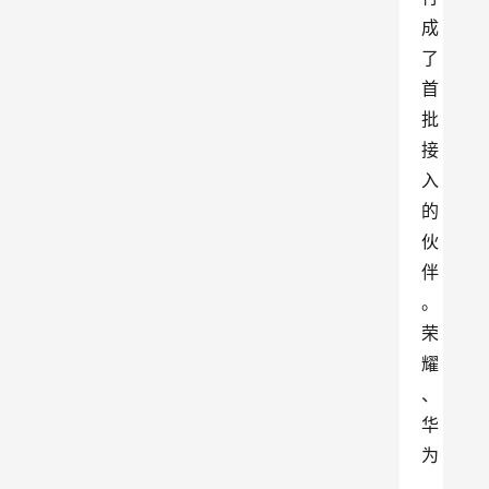
成
了
首
批
接
入
的
伙
伴
。
荣
耀
、
华
为
、