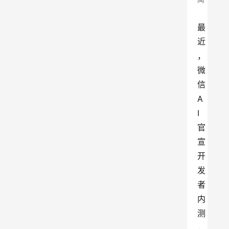
最
近
，
微
信
A
I
官
宣
开
发
者
内
测
，