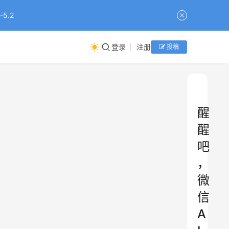
5.2
登录
注册
投稿
醒
醒
吧
，
微
信
A