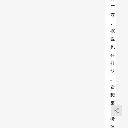
厂
商
，
据
说
也
在
排
队
。
看
起
来
，
微
信