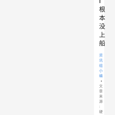
I
根
本
没
上
船
资
讯
组
小
编
•
文
章
来
源
:
硬