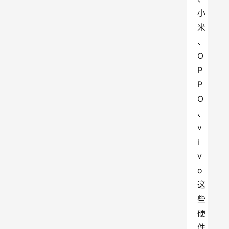
小
米
、
O
P
P
O
、
v
i
v
o
这
些
硬
件