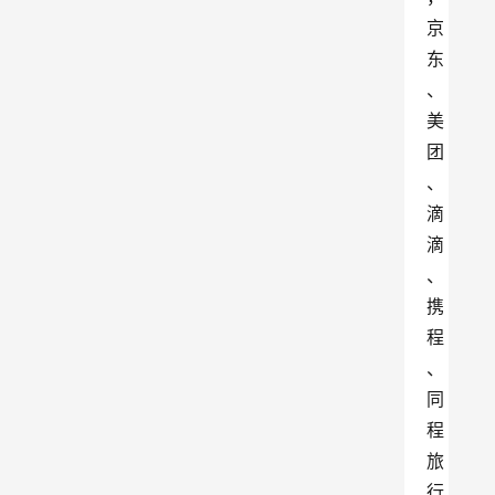
京
东
、
美
团
、
滴
滴
、
携
程
、
同
程
旅
行