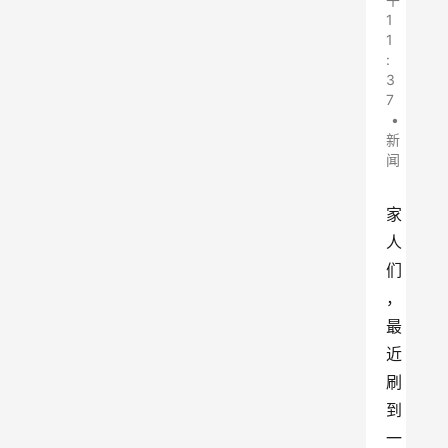
1
1
:
3
7
•
新
闻
家
人
们
，
最
近
刷
到
一