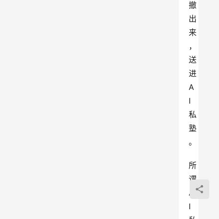
撤
出
来
，
送
进
A
I
私
塾
。
所
谓
A
I