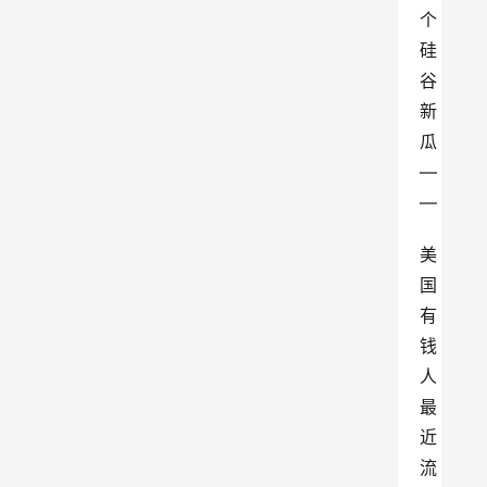
个
硅
谷
新
瓜
—
—
美
国
有
钱
人
最
近
流