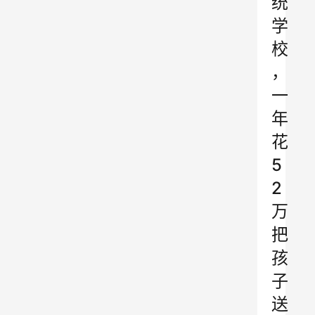
统
学
校
，
一
年
花
5
2
万
把
孩
子
送