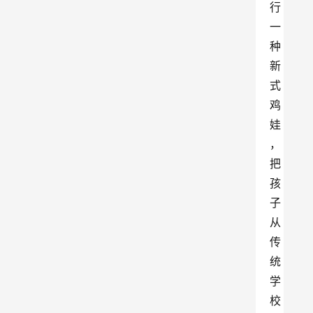
行
一
种
新
式
鸡
娃
，
把
孩
子
从
传
统
学
校