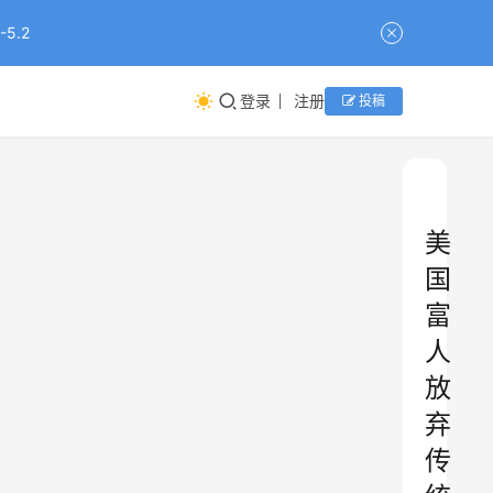
5.2
登录
注册
投稿
美
国
富
人
放
弃
传