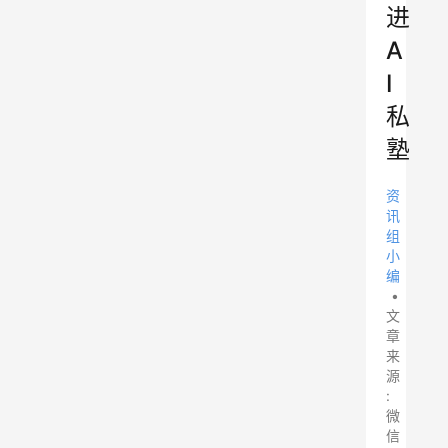
进
A
I
私
塾
资
讯
组
小
编
•
文
章
来
源
:
微
信