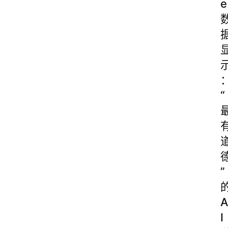
e
“
”
A
I