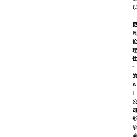
“
”
的
A
I 