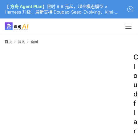
【
方舟 Agent Plan
】限时 9.9 元起，超全模态模型 ×
Harness 升级，最新支持 Doubao-Seed-Evolving、Kimi-
K3（部分）、GLM-5.2
首页
资讯
新闻
l
o
u
d
f
l
a
r