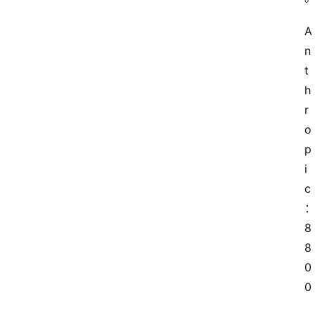
A
n
t
h
r
o
p
i
c
8
8
0
0