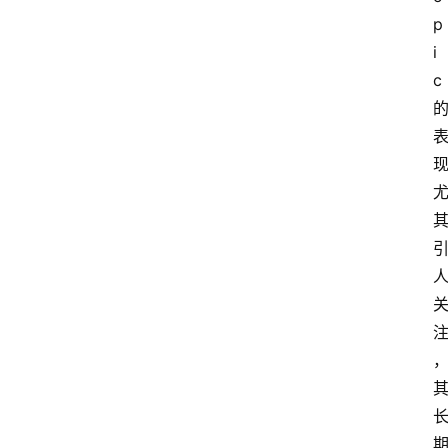
p
i
c 