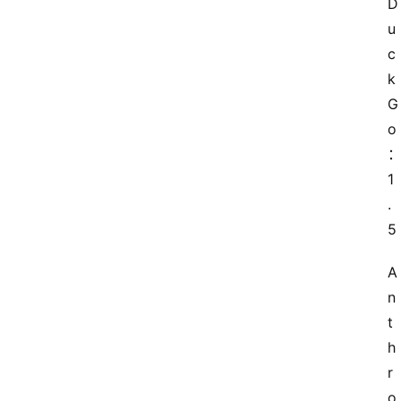
D
u
c
k
G
o
1
.
5
A
n
t
h
r
o