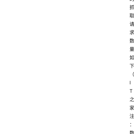
们
I
T