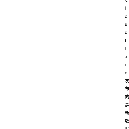
C
l
o
u
d
f
l
a
r
e 