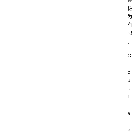
C
l
o
u
d
f
l
a
r
e 