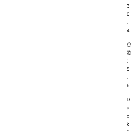
3
0
.
4
5
.
6
D
u
c
k