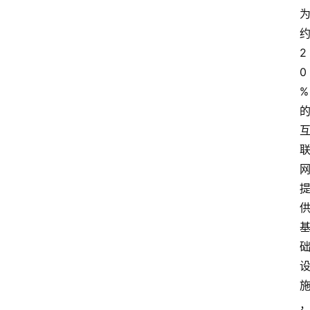
约
2
0
% 