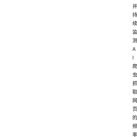
测
A
I 