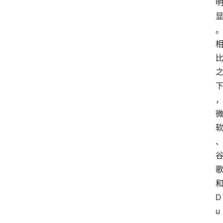
和
D
u