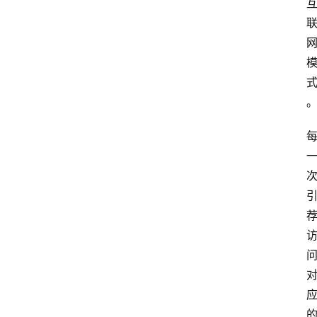
题
登录
注册
提
示
词
A
i
工
具
箱
联
系
我