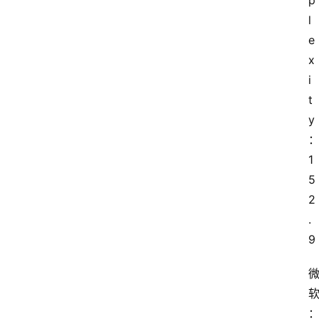
p
l
e
x
i
t
y
1
5
2
.
9