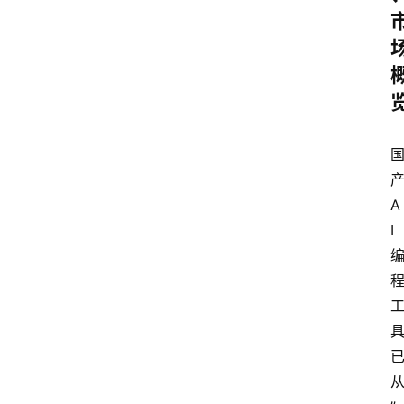
产
A
I 