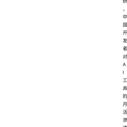
对
A
I 