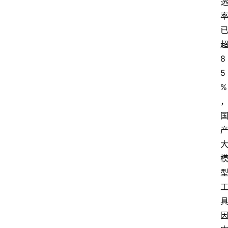
超
8
5
%