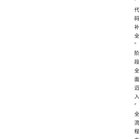
”
”
”