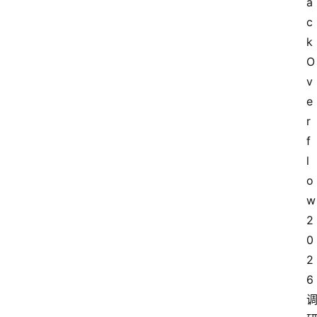
a
c
k 
O
v
e
r
f
l
o
w 
2
0
2
6 