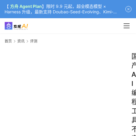
【
方舟 Agent Plan
】限时 9.9 元起，超全模态模型 ×
Harness 升级，最新支持 Doubao-Seed-Evolving、Kimi-
K3（部分）、GLM-5.2
首页
资讯
评测
A
I