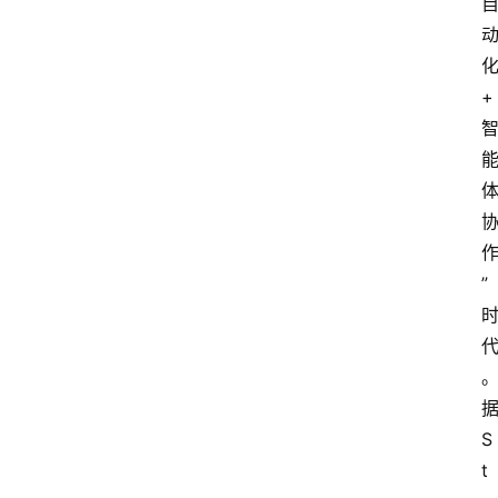
化
+ 
”
据
S
t