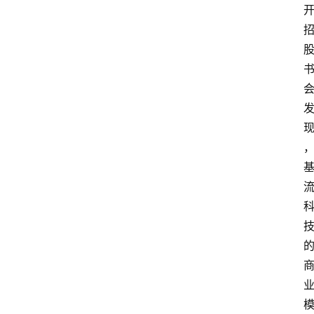
i
快
讯
专
题
提
示
词
A
i
工
具