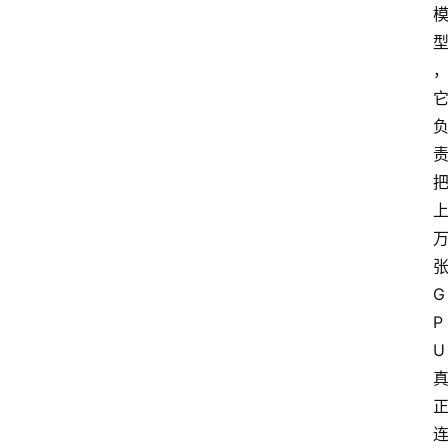
G
P
U