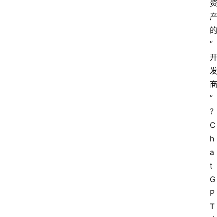
“
”
C
h
a
t
G
P
T