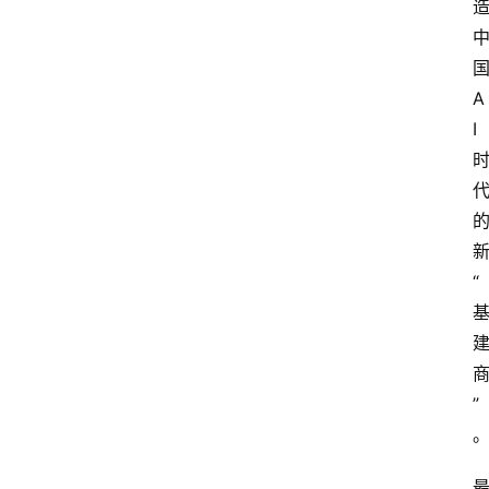
A
I
“
”