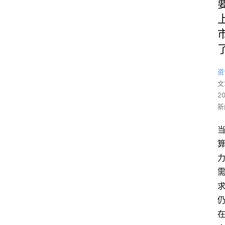
资
文
2
新