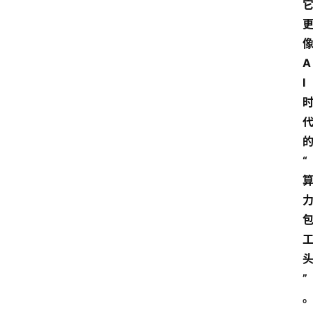
A
I
“
”