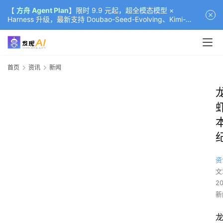
【
方舟 Agent Plan
】限时 9.9 元起，超全模态模型 ×
Harness 升级，最新支持 Doubao-Seed-Evolving、Kimi-
K3（部分）、GLM-5.2
首页
资讯
新闻
资
文
2
新