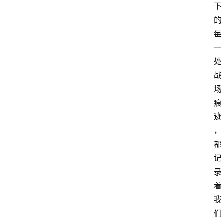
首
页
资
讯
A
i
快
讯