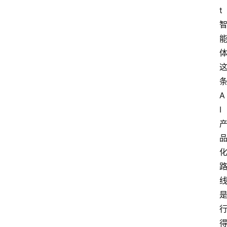
t
A
I