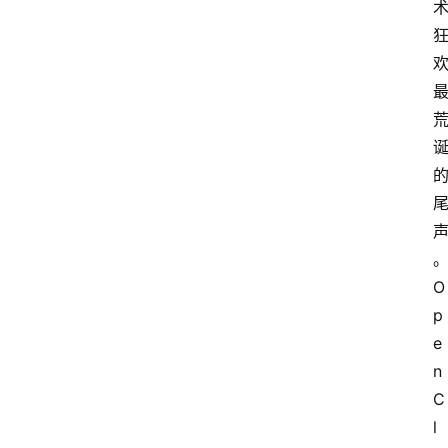
O
p
e
n
C
l