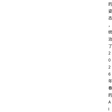
2
0
2
6
A
I