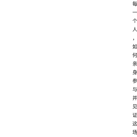
专
题
登录
注册
提
示
词
A
i
工
具
箱
联
系