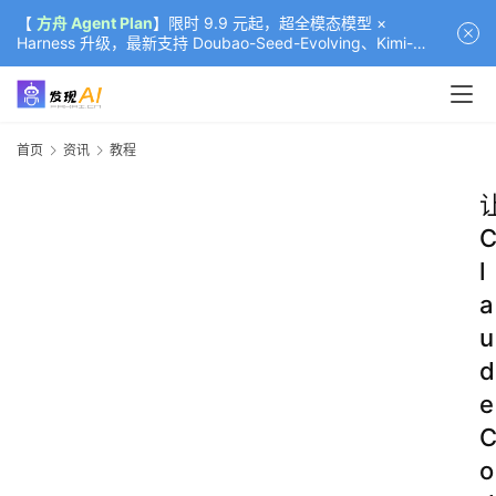
【
方舟 Agent Plan
】限时 9.9 元起，超全模态模型 ×
Harness 升级，最新支持 Doubao-Seed-Evolving、Kimi-
K3（部分）、GLM-5.2
首页
资讯
教程
l
a
u
d
e
o