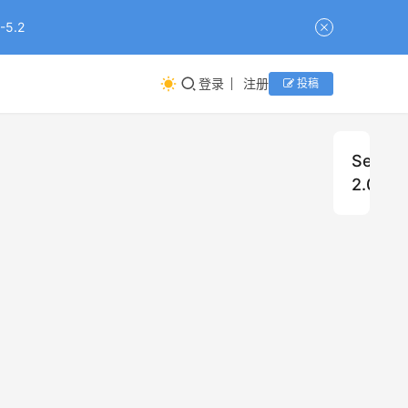
5.2
登录
注册
投稿
Seeda
2.0
探
Seedance
2.0
索
未
知
2026年4月
资源组小编
世
界
原
Seedance
2.0