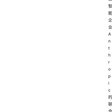
A
n
t
h
r
o
p
i
c