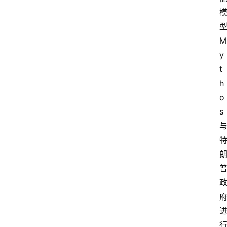
A
i
M
工
y
具
t
箱
h
o
s
联
系
我
们