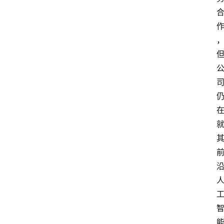
资
讯
A
i
快
讯
专
题
登录
注册
提
示
词