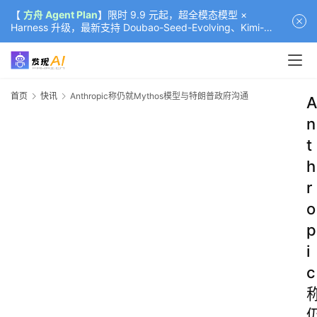
【
方舟 Agent Plan
】限时 9.9 元起，超全模态模型 ×
Harness 升级，最新支持 Doubao-Seed-Evolving、Kimi-
K3（部分）、GLM-5.2
首页
快讯
Anthropic称仍就Mythos模型与特朗普政府沟通
A
n
t
h
r
o
p
i
c