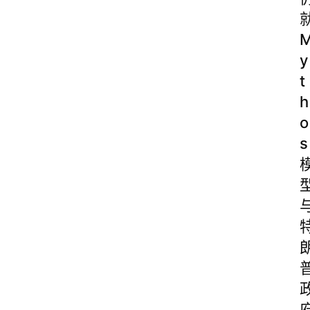
y
t
h
o
s