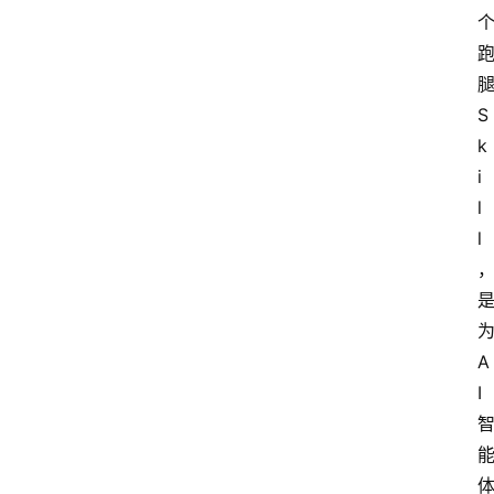
S
k
i
l
l
A
I