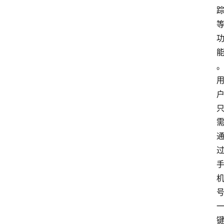
首
页
资
讯
A
i
快
讯
专