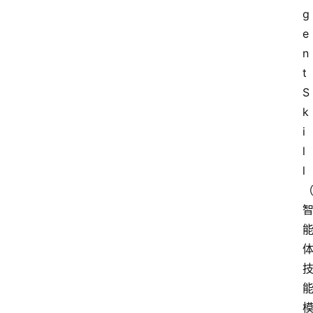
g
e
n
t 
S
k
i
l
l