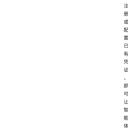
题
登录
注册
提
示
词
A
i
工
具
箱
联
系
我