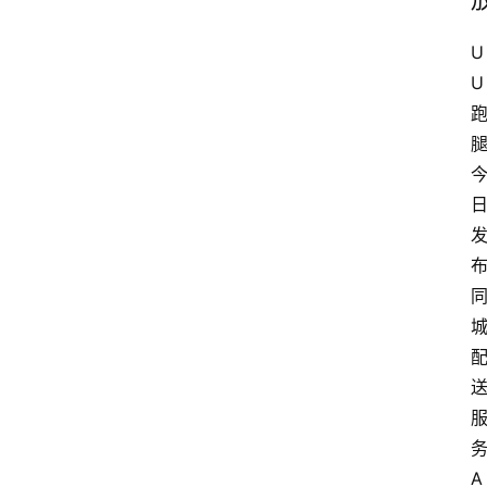
U
U
A