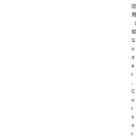
Q
o
d
e
r
C
u
r
s
o
r