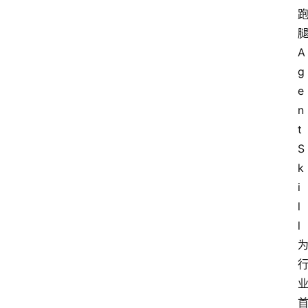
A
g
e
n
t 
S
k
i
l
l