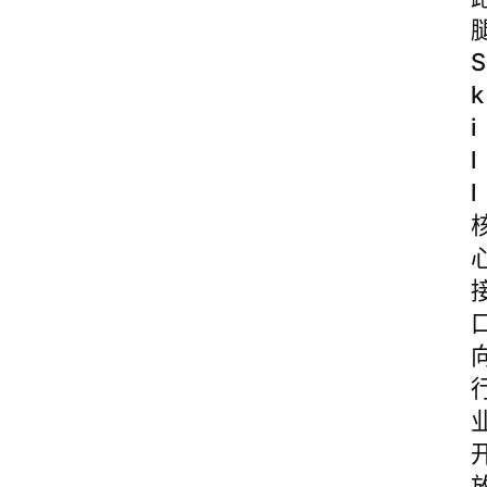
S
k
i
l
l