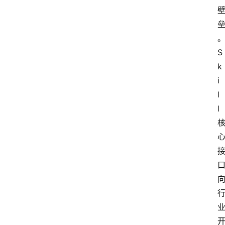
S
k
i
l
l