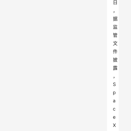
日
，
据
监
管
文
件
披
露
，
S
p
a
c
e
X