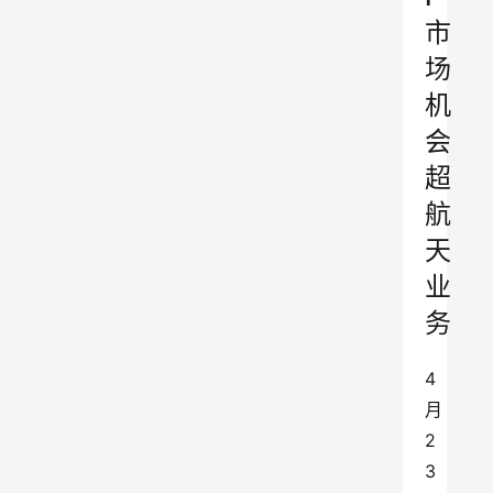
市
场
机
会
超
航
天
业
务
4
月
2
3