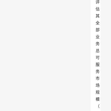
评
估
其
全
部
业
务
总
可
服
务
市
场
规
模
（