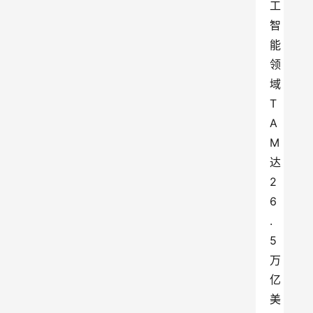
工
智
能
领
域
T
A
M
达
2
6
.
5
万
亿
美