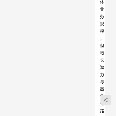
体
业
务
规
模
，
但
增
长
潜
力
与
商
业
化
路