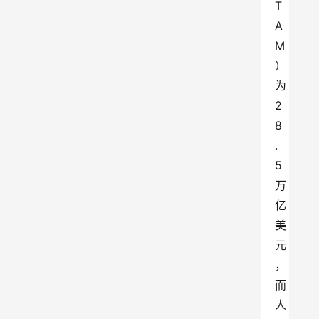
T
A
M
）
为
2
8
.
5
万
亿
美
元
，
而
人