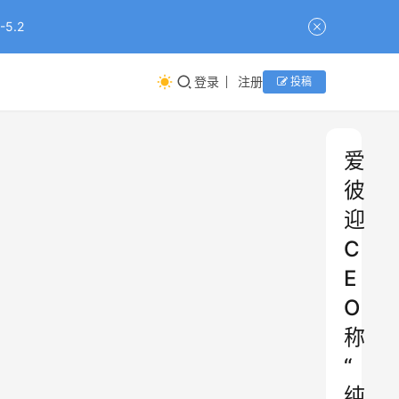
5.2
登录
注册
投稿
爱
彼
迎
C
E
O
称
“
纯