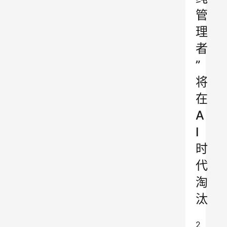
管
理
者
”
将
在
A
I
时
代
淘
汰
2