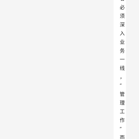
必
须
深
入
业
务
一
线
，
“
管
理
工
作
”
而