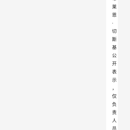
莱
恩
·
切
斯
基
公
开
表
示
，
仅
负
责
人
员