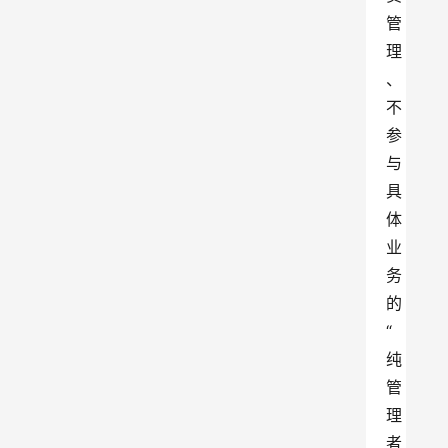
管
理
、
不
参
与
具
体
业
务
的
“
纯
管
理
者