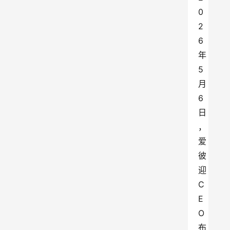
0
2
6
年
5
月
6
日
，
爱
彼
迎
C
E
O
布