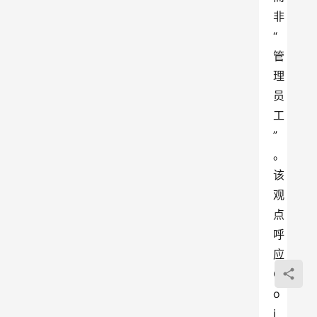
非
“
管
理
员
工
”
。
该
观
点
呼
应
C
o
i