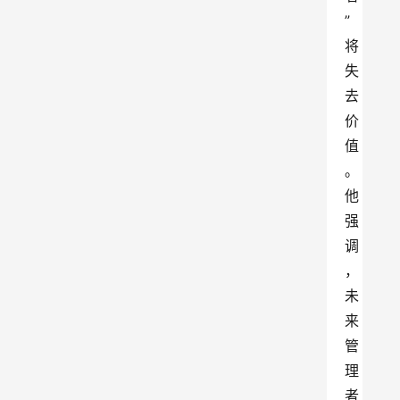
”
将
失
去
价
值
。
他
强
调
，
未
来
管
理
者