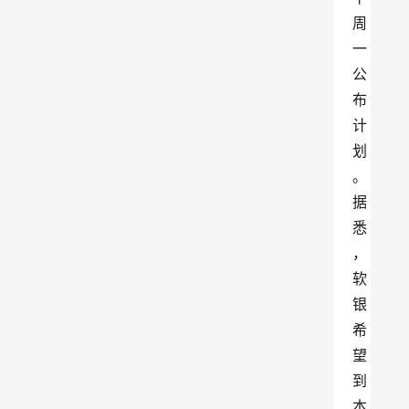
周
一
公
布
计
划
。
据
悉
，
软
银
希
望
到
本