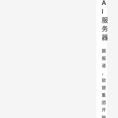
A
I
服
务
器
据
报
道
，
软
银
集
团
开
始