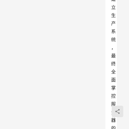
立
生
产
系
统
，
最
终
全
面
掌
控
服
务
器
的