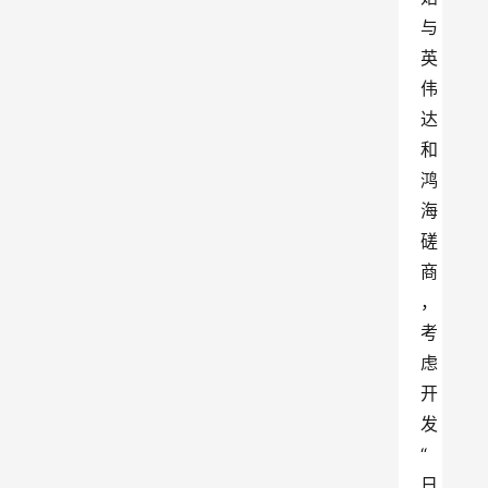
与
英
伟
达
和
鸿
海
磋
商
，
考
虑
开
发
“
日