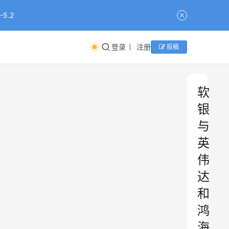
5.2
登录
注册
投稿
软
银
与
英
伟
达
和
鸿
海