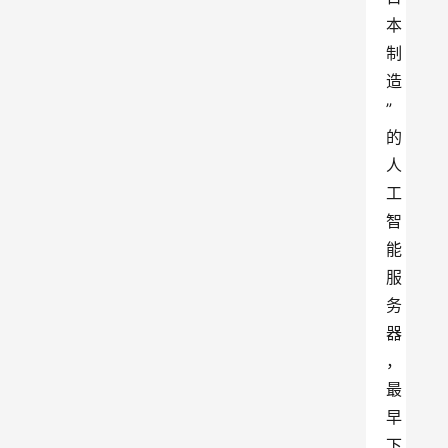
本
制
造
”
的
人
工
智
能
服
务
器
，
最
早
下