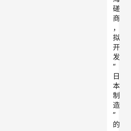
磋
商
，
拟
开
发
“
日
本
制
造
”
的