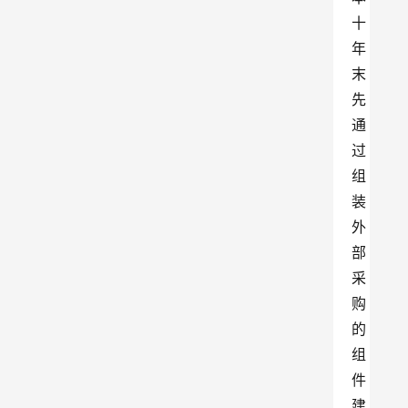
十
年
末
先
通
过
组
装
外
部
采
购
的
组
件
建