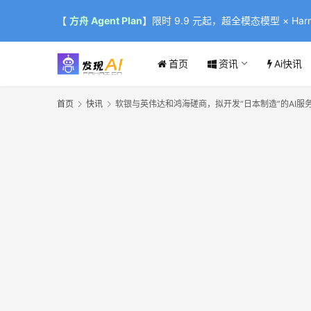
【
方舟 Agent Plan
】限时 9.9 元起，超全模态模型 × Harne
首页
资讯
Ai快讯
首页
快讯
软银与英伟达和鸿海磋商，拟开发“日本制造”的AI服